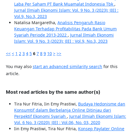
Laba Per Saham PT Bank Muamalat Indonesia Tbk
,
Jurnal Ilmiah Ekonomi Islam: Vol. 9 No. 3 (2023): JIEI :
Vol.9, No.3, 2023
Natalisa Margaretha,
Analisis Pengaruh Rasio
Keuangan Terhadap Profitabilitas Pada Bank Umum
Syariah Periode 2013-2022
,
Jurnal Ilmiah Ekonomi
Islam: Vol. 9 No. 3 (2023): JIEI : Vol.9, No.3, 2023
<<
<
1
2
3
4
5
6
7
8
9
10
>
>>
You may also
start an advanced similarity search
for this
article.
Most read articles by the same author(s)
Tira Nur Fitria, Iin Emy Prastiwi,
Budaya Hedonisme dan
Konsumtif dalam Berbelanja Online Ditinjau dari
Perpektif Ekonomi Syariah
,
Jurnal Ilmiah Ekonomi Islam:
Vol. 6 No. 3 (2020): JIEI : Vol.06, No. 03, 2020
Iin Emy Prastiwi, Tira Nur Fitria,
Konsep Paylater Online