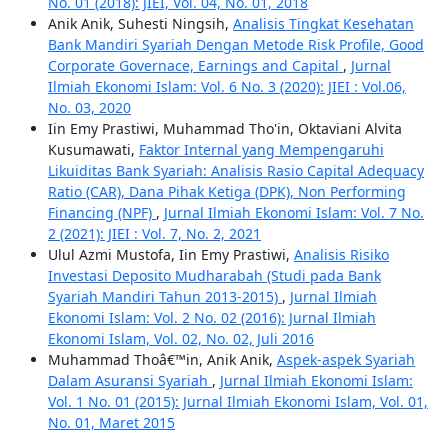
No. 01 (2018): JIEI, Vol. 04, No. 01, 2018
Anik Anik, Suhesti Ningsih,
Analisis Tingkat Kesehatan
Bank Mandiri Syariah Dengan Metode Risk Profile, Good
Corporate Governace, Earnings and Capital
,
Jurnal
Ilmiah Ekonomi Islam: Vol. 6 No. 3 (2020): JIEI : Vol.06,
No. 03, 2020
Iin Emy Prastiwi, Muhammad Tho'in, Oktaviani Alvita
Kusumawati,
Faktor Internal yang Mempengaruhi
Likuiditas Bank Syariah: Analisis Rasio Capital Adequacy
Ratio (CAR), Dana Pihak Ketiga (DPK), Non Performing
Financing (NPF)
,
Jurnal Ilmiah Ekonomi Islam: Vol. 7 No.
2 (2021): JIEI : Vol. 7, No. 2, 2021
Ulul Azmi Mustofa, Iin Emy Prastiwi,
Analisis Risiko
Investasi Deposito Mudharabah (Studi pada Bank
Syariah Mandiri Tahun 2013-2015)
,
Jurnal Ilmiah
Ekonomi Islam: Vol. 2 No. 02 (2016): Jurnal Ilmiah
Ekonomi Islam, Vol. 02, No. 02, Juli 2016
Muhammad Thoâ€™in, Anik Anik,
Aspek-aspek Syariah
Dalam Asuransi Syariah
,
Jurnal Ilmiah Ekonomi Islam:
Vol. 1 No. 01 (2015): Jurnal Ilmiah Ekonomi Islam, Vol. 01,
No. 01, Maret 2015