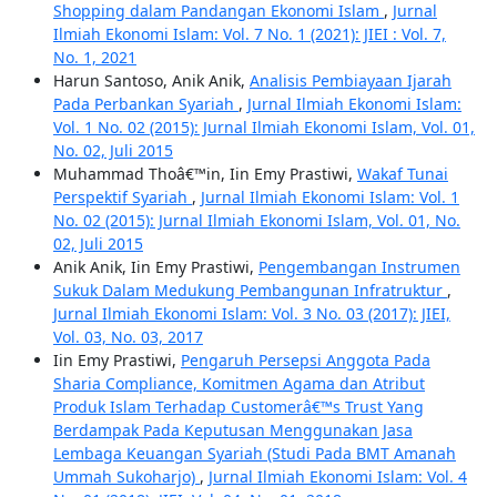
Shopping dalam Pandangan Ekonomi Islam
,
Jurnal
Ilmiah Ekonomi Islam: Vol. 7 No. 1 (2021): JIEI : Vol. 7,
No. 1, 2021
Harun Santoso, Anik Anik,
Analisis Pembiayaan Ijarah
Pada Perbankan Syariah
,
Jurnal Ilmiah Ekonomi Islam:
Vol. 1 No. 02 (2015): Jurnal Ilmiah Ekonomi Islam, Vol. 01,
No. 02, Juli 2015
Muhammad Thoâ€™in, Iin Emy Prastiwi,
Wakaf Tunai
Perspektif Syariah
,
Jurnal Ilmiah Ekonomi Islam: Vol. 1
No. 02 (2015): Jurnal Ilmiah Ekonomi Islam, Vol. 01, No.
02, Juli 2015
Anik Anik, Iin Emy Prastiwi,
Pengembangan Instrumen
Sukuk Dalam Medukung Pembangunan Infratruktur
,
Jurnal Ilmiah Ekonomi Islam: Vol. 3 No. 03 (2017): JIEI,
Vol. 03, No. 03, 2017
Iin Emy Prastiwi,
Pengaruh Persepsi Anggota Pada
Sharia Compliance, Komitmen Agama dan Atribut
Produk Islam Terhadap Customerâ€™s Trust Yang
Berdampak Pada Keputusan Menggunakan Jasa
Lembaga Keuangan Syariah (Studi Pada BMT Amanah
Ummah Sukoharjo)
,
Jurnal Ilmiah Ekonomi Islam: Vol. 4