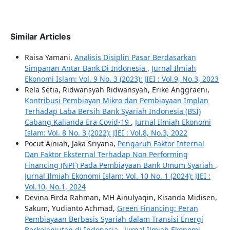
Similar Articles
Raisa Yamani,
Analisis Disiplin Pasar Berdasarkan
Simpanan Antar Bank Di Indonesia
,
Jurnal Ilmiah
Ekonomi Islam: Vol. 9 No. 3 (2023): JIEI : Vol.9, No.3, 2023
Rela Setia, Ridwansyah Ridwansyah, Erike Anggraeni,
Kontribusi Pembiayan Mikro dan Pembiayaan Implan
Terhadap Laba Bersih Bank Syariah Indonesia (BSI)
Cabang Kalianda Era Covid-19
,
Jurnal Ilmiah Ekonomi
Islam: Vol. 8 No. 3 (2022): JIEI : Vol.8, No.3, 2022
Pocut Ainiah, Jaka Sriyana,
Pengaruh Faktor Internal
Dan Faktor Eksternal Terhadap Non Performing
Financing (NPF) Pada Pembiayaan Bank Umum Syariah
,
Jurnal Ilmiah Ekonomi Islam: Vol. 10 No. 1 (2024): JIEI :
Vol.10, No.1, 2024
Devina Firda Rahman, MH Ainulyaqin, Kisanda Midisen,
Sakum, Yudianto Achmad,
Green Financing: Peran
Pembiayaan Berbasis Syariah dalam Transisi Energi
Berkelanjutan di Indonesia
,
Jurnal Ilmiah Ekonomi