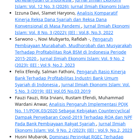
Islam: Vol. 12 No. 3 (2026): Jurnal Ilmiah Ekonomi Islam
Izzuna Davi, Slamet Haryono,
Analisis Komparatif
Kinerja Reksa Dana Syariah dan Reksa Dana
Konvensional di Masa Pandemi
,
Jurnal Ilmiah Ekonomi
Islam: Vol. 8 No. 3 (2022): JIEI : Vol.8, No.3, 2022
Sarwono -, Novi Mubyarto, Rafidah -,
Pengaruh
Pembiayaan Murabahah, Mudhorobah dan Musyarakah
Terhadap Profitabilitas RoA BSM di Indonesia Periode
2015-2020
,
Jurnal Ilmiah Ekonomi Islam: Vol. 9 No. 2
(2023): JIEI : Vol.9, No.2, 2023
Felix Efendy, Salman Fathoni,
Pengaruh Rasio Kinerja
Bank Terhadap Profitabilitas Industri Bank Umum
Syariah di Indonesia
,
Jurnal Ilmiah Ekonomi Islam: Vol.
5 No. 3 (2019): JIEI Vol.05 No.03 2019
Fauzi Fauzi, Rita Irviani, Rustam Efendi, Muhammad
Wardani Anwar,
Analisis Pengaruh Implementasi POJK
No. 11/POJK.03/2020 Sebagai Kebijakan Countercyclical
Dampak Penyebaran Covid-2019 Terhadap ROA dan NPF
Pada Bank Pembiayaan Rakyat Syariah
,
Jurnal Ilmiah
Ekonomi Islam: Vol. 9 No. 2 (2023): JIEI : Vol.9, No.2, 2023
Husni Mubarok,
Dominasi Peringkat RGEC Terhadap