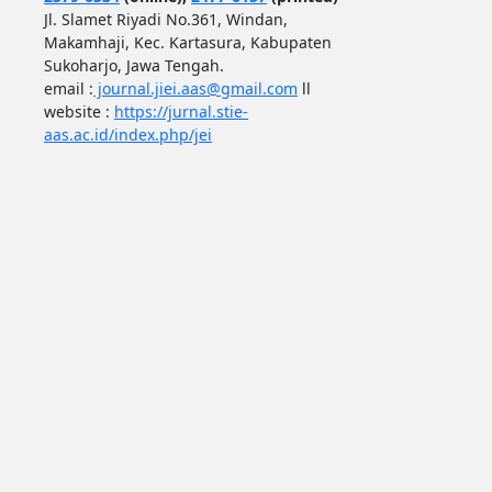
Jl. Slamet Riyadi No.361, Windan,
Makamhaji, Kec. Kartasura, Kabupaten
Sukoharjo, Jawa Tengah.
email :
journal.jiei.aas@gmail.com
ll
website :
https://jurnal.stie-
aas.ac.id/index.php/jei