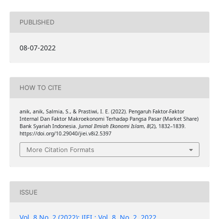
PUBLISHED
08-07-2022
HOW TO CITE
anik, anik, Salmia, S., & Prastiwi, I. E. (2022). Pengaruh Faktor-Faktor
Internal Dan Faktor Makroekonomi Terhadap Pangsa Pasar (Market Share)
Bank Syariah Indonesia.
Jurnal Ilmiah Ekonomi Islam
,
8
(2), 1832–1839.
https://doi.org/10.29040/jiei.v8i2.5397
More Citation Formats
ISSUE
Vol. 8 No. 2 (2022): JIEI : Vol. 8, No. 2, 2022