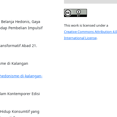
i Belanja Hedonis, Gaya
This work is licensed under a
adap Pembelian Impulsif
Creative Commons Attribution 4.0
International License
.
Transformatif Abad 21.
isme di Kalangan
t-hedonisme-di-kalangan-
Islam Kontemporer Edisi
a Hidup Konsumtif yang