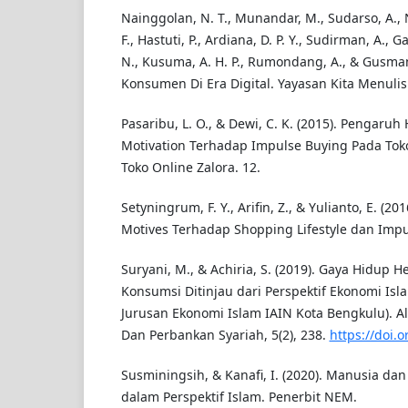
Nainggolan, N. T., Munandar, M., Sudarso, A., N
F., Hastuti, P., Ardiana, D. P. Y., Sudirman, A., G
N., Kusuma, A. H. P., Rumondang, A., & Gusman,
Konsumen Di Era Digital. Yayasan Kita Menulis
Pasaribu, L. O., & Dewi, C. K. (2015). Pengaru
Motivation Terhadap Impulse Buying Pada Toko
Toko Online Zalora. 12.
Setyningrum, F. Y., Arifin, Z., & Yulianto, E. (
Motives Terhadap Shopping Lifestyle dan Impu
Suryani, M., & Achiria, S. (2019). Gaya Hidup
Konsumsi Ditinjau dari Perspektif Ekonomi Is
Jurusan Ekonomi Islam IAIN Kota Bengkulu). Al-
Dan Perbankan Syariah, 5(2), 238.
https://doi.o
Susminingsih, & Kanafi, I. (2020). Manusia d
dalam Perspektif Islam. Penerbit NEM.