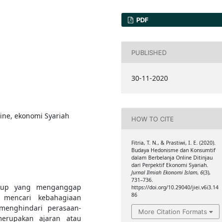
PDF
PUBLISHED
30-11-2020
ine, ekonomi Syariah
HOW TO CITE
Fitria, T. N., & Prastiwi, I. E. (2020).
Budaya Hedonisme dan Konsumtif
dalam Berbelanja Online Ditinjau
dari Perpektif Ekonomi Syariah.
Jurnal Ilmiah Ekonomi Islam
,
6
(3),
731–736.
dup yang menganggap
https://doi.org/10.29040/jiei.v6i3.14
86
mencari kebahagiaan
enghindari perasaan-
More Citation Formats
erupakan ajaran atau