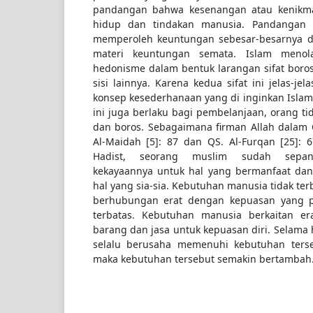
pandangan bahwa kesenangan atau kenikm
hidup dan tindakan manusia. Pandangan 
memperoleh keuntungan sebesar-besarnya d
materi keuntungan semata. Islam menol
hedonisme dalam bentuk larangan sifat boros d
sisi lainnya. Karena kedua sifat ini jelas-j
konsep kesederhanaan yang di inginkan Islam
ini juga berlaku bagi pembelanjaan, orang tid
dan boros. Sebagaimana firman Allah dalam QS
Al-Maidah [5]: 87 dan QS. Al-Furqan [25]: 
Hadist, seorang muslim sudah sepan
kekayaannya untuk hal yang bermanfaat dan
hal yang sia-sia. Kebutuhan manusia tidak te
berhubungan erat dengan kepuasan yang p
terbatas. Kebutuhan manusia berkaitan 
barang dan jasa untuk kepuasan diri. Selama
selalu berusaha memenuhi kebutuhan terse
maka kebutuhan tersebut semakin bertambah