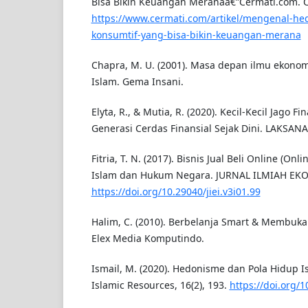
Bisa Bikin Keuangan Meranaâ€”Cermati.com. 
https://www.cermati.com/artikel/mengenal-h
konsumtif-yang-bisa-bikin-keuangan-merana
Chapra, M. U. (2001). Masa depan ilmu ekonom
Islam. Gema Insani.
Elyta, R., & Mutia, R. (2020). Kecil-Kecil Jago F
Generasi Cerdas Finansial Sejak Dini. LAKSANA
Fitria, T. N. (2017). Bisnis Jual Beli Online (O
Islam dan Hukum Negara. JURNAL ILMIAH EKON
https://doi.org/10.29040/jiei.v3i01.99
Halim, C. (2010). Berbelanja Smart & Membuka 
Elex Media Komputindo.
Ismail, M. (2020). Hedonisme dan Pola Hidup Is
Islamic Resources, 16(2), 193.
https://doi.org/1