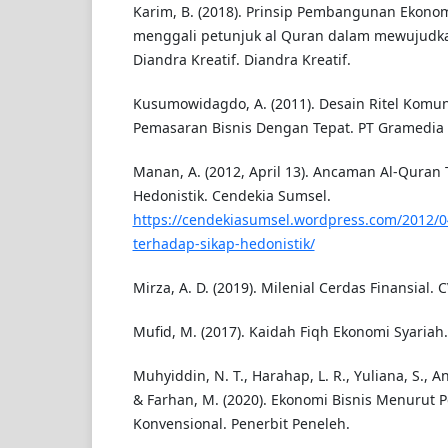
Karim, B. (2018). Prinsip Pembangunan Ekono
menggali petunjuk al Quran dalam mewujudka
Diandra Kreatif. Diandra Kreatif.
Kusumowidagdo, A. (2011). Desain Ritel Komun
Pemasaran Bisnis Dengan Tepat. PT Gramedia
Manan, A. (2012, April 13). Ancaman Al-Quran
Hedonistik. Cendekia Sumsel.
https://cendekiasumsel.wordpress.com/2012/
terhadap-sikap-hedonistik/
Mirza, A. D. (2019). Milenial Cerdas Finansial. CV
Mufid, M. (2017). Kaidah Fiqh Ekonomi Syariah
Muhyiddin, N. T., Harahap, L. R., Yuliana, S., And
& Farhan, M. (2020). Ekonomi Bisnis Menurut P
Konvensional. Penerbit Peneleh.