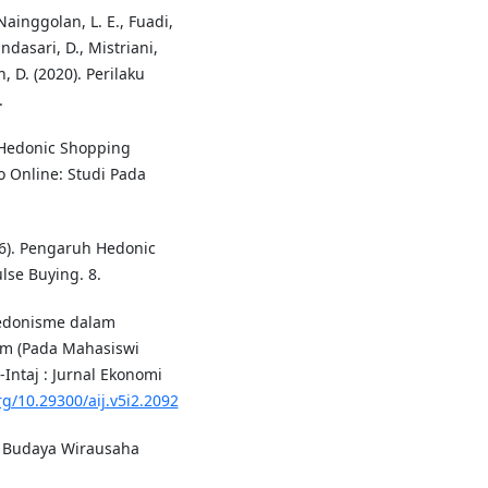
ainggolan, L. E., Fuadi,
andasari, D., Mistriani,
 D. (2020). Perilaku
.
h Hedonic Shopping
 Online: Studi Pada
2016). Pengaruh Hedonic
lse Buying. 8.
 Hedonisme dalam
lam (Pada Mahasiswi
Intaj : Jurnal Ekonomi
rg/10.29300/aij.v5i2.2092
an Budaya Wirausaha