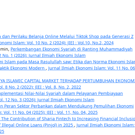
dan Perilaku Belanja Online Melalui Tiktok Shop pada Generasi Z
onomi Islam: Vol. 10 No. 2 (2024): JIEI : Vol.10, No.2, 2024
rimin,
Perkembangan Ekonomi Syariah di Ranting Muhammadiyah
2 No. 1 (2026): Jurnal Ilmiah Ekonomi Islam
i Islam pada Masa Rasulullah saw: Etika dan Norma Ekonomi Isl
raktik Ekonomi Modern
,
Jurnal Ilmiah Ekonomi Islam: Vol. 11 No. 06
YA ISLAMIC CAPITAL MARKET TERHADAP PERTUMBUHAN EKONOM
 8 No. 2 (2022): JIEI : Vol. 8, No. 2, 2022
plementasi Nilai-Nilai Syariah dalam Pelayanan Pembiayaan
l. 12 No. 3 (2026): Jurnal Ilmiah Ekonomi Islam
n Peran Sektor Perbankan dalam Mendukung Pemulihan Ekonomi
Vol. 11 No. 04 (2025): JIEI : Vol. 11, No. 04, 2025
 The Contribution of Sharia Fintech to Increasing Financial Inclusi
Illegal Online Loans (Pinjol) in 2025
,
Jurnal Ilmiah Ekonomi Islam:
025