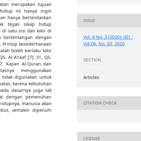
atan merupakan tujuan
hidup ini hanya ingin
an hanya berlandaskan
ISSUE
ak tegas sikap hidup
i satu sisi dan kikir di
Vol. 6 No. 3 (2020): JIEI :
elas bertentangan dengan
Vol.06, No. 03, 2020
. Prinsip kesederhanaan
alah boleh berlaku kikir
. Al-A'raaf [7]: 31, QS.
SECTION
67. Kajian Al-Quran dan
tasnya menggunakan
 tidak digunakan untuk
Articles
rbatas, karena kebutuhan
ada dasarnya juga tak
erat dengan pemenuhan
 hidupnya, manusia akan
CITATION CHECK
but, semakin dipenuhi
.
LICENSE