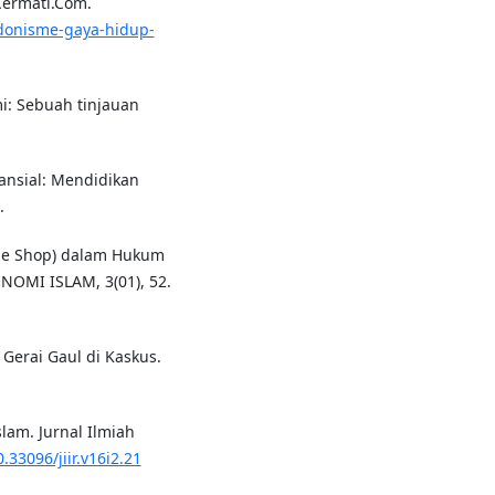
Cermati.Com.
edonisme-gaya-hidup-
i: Sebuah tinjauan
inansial: Mendidikan
.
nline Shop) dalam Hukum
OMI ISLAM, 3(01), 52.
Gerai Gaul di Kaskus.
lam. Jurnal Ilmiah
0.33096/jiir.v16i2.21