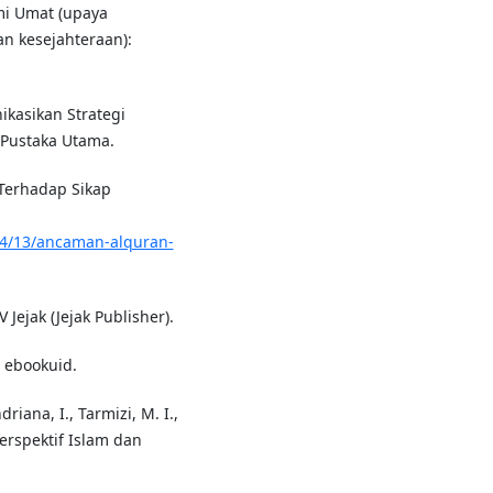
mi Umat (upaya
n kesejahteraan):
ikasikan Strategi
 Pustaka Utama.
 Terhadap Sikap
04/13/ancaman-alquran-
 Jejak (Jejak Publisher).
. ebookuid.
riana, I., Tarmizi, M. I.,
erspektif Islam dan