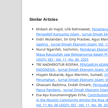
Similar Articles
khikam ali majid, Lilik Rahmawati,
Fenomena 
Perspektif Konsumsi Islam
,
Jurnal Ilmiah Ek
Indri Wulandari, Iin Emy Prastiwi, Agus Ma
Gading
,
Jurnal Ilmiah Ekonomi Islam: Vol. 1
Nurul Ngarifah, Sochimin,
Pemikiran Ekonom
Masa Rasulullah saw Relevansinya dalam P
(2025): JIEI : Vol. 11, No. 06, 2025
TRI NADHIROTUR ROIFAH,
PENGARUH ADAN
INDONESIA
,
Jurnal Ilmiah Ekonomi Islam: Vol.
Hisyam Mubarok, Agus Marimin, Sumadi,
Im
Perumahan
,
Jurnal Ilmiah Ekonomi Islam: Vo
Ghassani Badzlina, Endah Emiarti,
Penguata
Pasca Pandemi
,
Jurnal Ilmiah Ekonomi Islam: 
Esa Ayu Kusumaningtyas Echa,
Contribution
in the Muslim Community Amidst the Rise of 
Vol. 11 No. 06 (2025): JIEI : Vol. 11, No. 06, 2