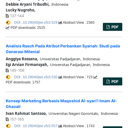
Debbie Aryani Tribudhi,
Indonesia
Lucky Nugroho,
137-144
DOI : 10.29040/jiei.v5i3.529
Abstract View : 2365
PDF
PDF downloads: 2525
Analisis Rasch Pada Atribut Perbankan Syariah: Studi pada
Generasi Milenial
Anggiya Rossana,
Universitas Padjadjaran, Indonesia
Egi Arvian Firmansyah,
Universitas Padjadjaran, Indonesia
145-156
DOI : 10.29040/jiei.v5i3.530
Abstract View : 723
PDF
PDF downloads: 1757
Konsep Marketing Berbasis Maqoshid Al-syari'i Imam Al-
Ghazali
Ivan Rahmat Santoso,
Universitas Negeri Gorontalo, Indonesia
157-165
DOI : 10.29040/jiei.v5i3.557
Abstract View : 1743