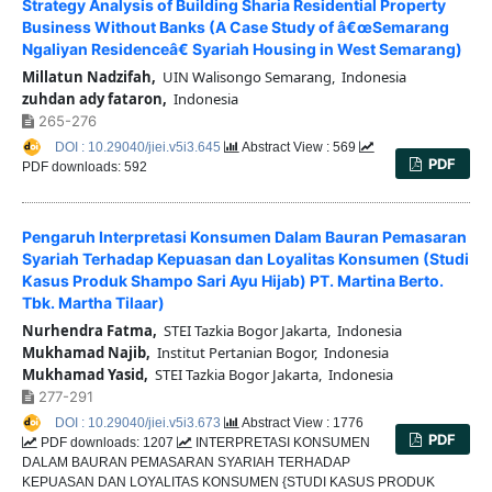
Strategy Analysis of Building Sharia Residential Property
Business Without Banks (A Case Study of â€œSemarang
Ngaliyan Residenceâ€ Syariah Housing in West Semarang)
Millatun Nadzifah,
UIN Walisongo Semarang, Indonesia
zuhdan ady fataron,
Indonesia
265-276
DOI : 10.29040/jiei.v5i3.645
Abstract View : 569
PDF
PDF downloads: 592
Pengaruh Interpretasi Konsumen Dalam Bauran Pemasaran
Syariah Terhadap Kepuasan dan Loyalitas Konsumen (Studi
Kasus Produk Shampo Sari Ayu Hijab) PT. Martina Berto.
Tbk. Martha Tilaar)
Nurhendra Fatma,
STEI Tazkia Bogor Jakarta, Indonesia
Mukhamad Najib,
Institut Pertanian Bogor, Indonesia
Mukhamad Yasid,
STEI Tazkia Bogor Jakarta, Indonesia
277-291
DOI : 10.29040/jiei.v5i3.673
Abstract View : 1776
PDF
PDF downloads: 1207
INTERPRETASI KONSUMEN
DALAM BAURAN PEMASARAN SYARIAH TERHADAP
KEPUASAN DAN LOYALITAS KONSUMEN {STUDI KASUS PRODUK