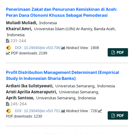
Penerimaan Zakat dan Penurunan Kemiskinan di Aceh:
Peran Dana Otonomi Khusus Sebagai Pemoderasi
Muliadi Muliadi,
Indonesia
Khairul Amri,
Universitas Islam (UIN) Ar-Raniry, Banda Aceh,
Indonesia
231-244
DOI : 10.29040/jiei.v5i3.706
Abstract View : 1908
PDF
PDF downloads: 2199
Profit Distribution Management Determinant (Empirical
Study in Indonesian Sharia Banks)
Ardiani Ika Sulistyawati,
Universitas Semarang, Indonesia
Aristi Aprilia Asmaraputri,
Universitas Semarang,
Aprih Santoso,
Universitas Semarang, Indonesia
245-264
DOI : 10.29040/jiei.v5i3.701
Abstract View : 728
PDF
PDF downloads: 1230