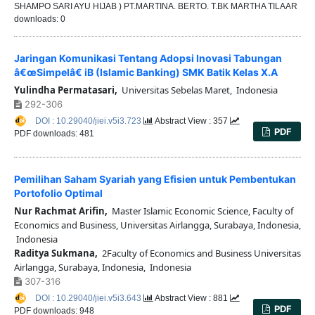
SHAMPO SARI AYU HIJAB ) PT.MARTINA. BERTO. T.BK MARTHA TILAAR
downloads: 0
Jaringan Komunikasi Tentang Adopsi Inovasi Tabungan
â€œSimpelâ€ iB (Islamic Banking) SMK Batik Kelas X.A
Yulindha Permatasari,
Universitas Sebelas Maret, Indonesia
292-306
DOI : 10.29040/jiei.v5i3.723
Abstract View : 357
PDF
PDF downloads: 481
Pemilihan Saham Syariah yang Efisien untuk Pembentukan
Portofolio Optimal
Nur Rachmat Arifin,
Master Islamic Economic Science, Faculty of
Economics and Business, Universitas Airlangga, Surabaya, Indonesia,
Indonesia
Raditya Sukmana,
2Faculty of Economics and Business Universitas
Airlangga, Surabaya, Indonesia, Indonesia
307-316
DOI : 10.29040/jiei.v5i3.643
Abstract View : 881
PDF
PDF downloads: 948