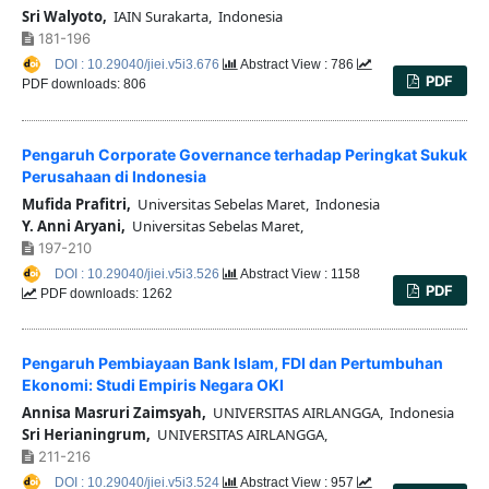
Sri Walyoto,
IAIN Surakarta, Indonesia
181-196
DOI : 10.29040/jiei.v5i3.676
Abstract View : 786
PDF
PDF downloads: 806
Pengaruh Corporate Governance terhadap Peringkat Sukuk
Perusahaan di Indonesia
Mufida Prafitri,
Universitas Sebelas Maret, Indonesia
Y. Anni Aryani,
Universitas Sebelas Maret,
197-210
DOI : 10.29040/jiei.v5i3.526
Abstract View : 1158
PDF
PDF downloads: 1262
Pengaruh Pembiayaan Bank Islam, FDI dan Pertumbuhan
Ekonomi: Studi Empiris Negara OKI
Annisa Masruri Zaimsyah,
UNIVERSITAS AIRLANGGA, Indonesia
Sri Herianingrum,
UNIVERSITAS AIRLANGGA,
211-216
DOI : 10.29040/jiei.v5i3.524
Abstract View : 957