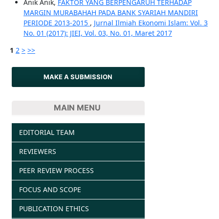
Anik Anik,
FAKTOR YANG BERPENGARUH TERHADAP
MARGIN MURABAHAH PADA BANK SYARIAH MANDIRI
PERIODE 2013-2015
,
Jurnal Ilmiah Ekonomi Islam: Vol. 3
No. 01 (2017): JIEI, Vol. 03, No. 01, Maret 2017
1
2
>
>>
MAKE A SUBMISSION
MAIN MENU
EDITORIAL TEAM
REVIEWERS
PEER REVIEW PROCESS
FOCUS AND SCOPE
PUBLICATION ETHICS