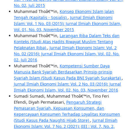
No. 02, Juli 2015
Muhammad Thoâ€™in,
Konsep Ekonomi Islam Jalan
Tengah (Kapitalis - Sosialis)
,
Jurnal Ilmiah Ekonomi
Islam: Vol. 1 No. 03 (2015): Jurnal Ilmiah Ekonomi Islam,
Vol. 01, No. 03, November 2015
Muhammad Thoâ€™in,
Larangan Riba Dalam Teks dan
Konteks (Studi Atas Hadits Riwayat Muslim Tentang
Pelaknatan Riba)
,
Jurnal Ilmiah Ekonomi Islam: Vol. 2
No. 02 (2016): Jurnal Ilmiah Ekonomi Islam, Vol. 02, No.
02, Juli 2016
Muhammad Thoâ€™in,
Kompetensi Sumber Daya
Manusia Bank Syariah Berdasarkan Prinsip-prinsip
Syariah Islam (Studi Kasus Pada BNI Syariah Surakarta)
,
Jurnal Ilmiah Ekonomi Islam: Vol. 2 No. 03 (2016): Jurnal
Ilmiah Ekonomi Islam, Vol. 02, No. 03, November 2016
Sumadi Sumadi, Muhammad Thoâ€™in, Tino Feri
Efendi, Diyah Permatasari,
Pengaruh Strategi
Pemasaran Syariah, Kepuasan Konsumen, dan
Kepercayaan Konsumen Terhadap Loyalitas Konsumen
(Studi Kasus Pada Naughti Hijab Store)
,
Jurnal Ilmiah
Ekonomi Islam: Vol. 7 No. 2 (2021): JIEI : Vol. 7, No. 2,