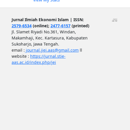
Jurnal Ilmiah Ekonomi Islam | ISSN:
2579-6534
(online);
2477-6157
(printed)
Jl. Slamet Riyadi No.361, Windan,
Makamhaji, Kec. Kartasura, Kabupaten
Sukoharjo, Jawa Tengah.
email :
journal.jiei.aas@gmail.com
ll
website :
https://jurnal.stie-
aas.ac.id/index.php/jei