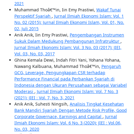
2021
Muhammad Thoâ€™in, Iin Emy Prastiwi,
Wakaf Tunai
Perspektif Syariah
,
Jurnal Ilmiah Ekonomi Islam: Vol. 1
No. 02 (2015): Jurnal Ilmiah Ekonomi Islam, Vol. 01, No.
02, Juli 2015
Anik Anik, Iin Emy Prastiwi,
Pengembangan Instrumen
Sukuk Dalam Medukung Pembangunan Infratruktur
,
Jurnal Ilmiah Ekonomi Islam: Vol. 3 No. 03 (2017): JIEI,
Vol. 03, No. 03, 2017
Ghina Kemala Dewi, Indah Fitri Yani, Yohana Yohana,
Nawang Kalbuana, Muhammad Thoâ€™in,
Pengaruh
GCG, Leverage, Pengungkapan CSR terhadap
Performance Financial pada Perbankan Syariah di
Indonesia dengan Ukuran Perusahaan sebagai Variabel
Moderasi
,
Jurnal Ilmiah Ekonomi Islam: Vol. 7 No. 3
(2021): JIEI : Vol. 7, No. 3, 2021
Anik Anik, Suhesti Ningsih,
Analisis Tingkat Kesehatan
Bank Mandiri Syariah Dengan Metode Risk Profile, Good
Corporate Governace, Earnings and Capital
,
Jurnal
Ilmiah Ekonomi Islam: Vol. 6 No. 3 (2020): JIEI : Vol.06,
No. 03, 2020