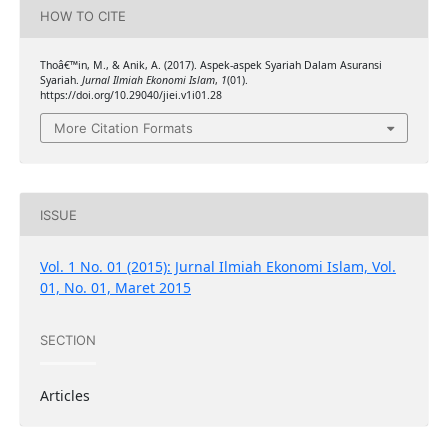
HOW TO CITE
Thoâ€™in, M., & Anik, A. (2017). Aspek-aspek Syariah Dalam Asuransi
Syariah.
Jurnal Ilmiah Ekonomi Islam
,
1
(01).
https://doi.org/10.29040/jiei.v1i01.28
More Citation Formats
ISSUE
Vol. 1 No. 01 (2015): Jurnal Ilmiah Ekonomi Islam, Vol.
01, No. 01, Maret 2015
SECTION
Articles