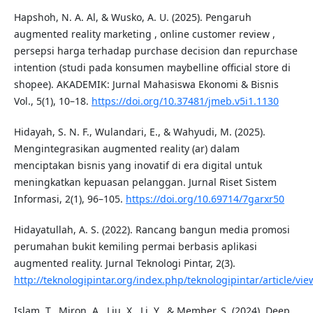
Hapshoh, N. A. Al, & Wusko, A. U. (2025). Pengaruh
augmented reality marketing , online customer review ,
persepsi harga terhadap purchase decision dan repurchase
intention (studi pada konsumen maybelline official store di
shopee). AKADEMIK: Jurnal Mahasiswa Ekonomi & Bisnis
Vol., 5(1), 10–18.
https://doi.org/10.37481/jmeb.v5i1.1130
Hidayah, S. N. F., Wulandari, E., & Wahyudi, M. (2025).
Mengintegrasikan augmented reality (ar) dalam
menciptakan bisnis yang inovatif di era digital untuk
meningkatkan kepuasan pelanggan. Jurnal Riset Sistem
Informasi, 2(1), 96–105.
https://doi.org/10.69714/7garxr50
Hidayatullah, A. S. (2022). Rancang bangun media promosi
perumahan bukit kemiling permai berbasis aplikasi
augmented reality. Jurnal Teknologi Pintar, 2(3).
http://teknologipintar.org/index.php/teknologipintar/article/vi
Islam, T., Miron, A., Liu, X., Li, Y., & Member, S. (2024). Deep