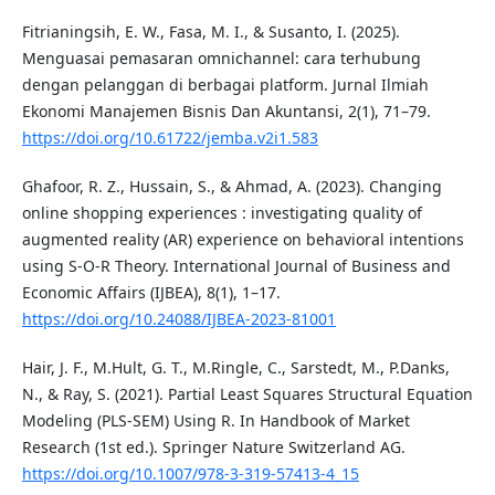
Fitrianingsih, E. W., Fasa, M. I., & Susanto, I. (2025).
Menguasai pemasaran omnichannel: cara terhubung
dengan pelanggan di berbagai platform. Jurnal Ilmiah
Ekonomi Manajemen Bisnis Dan Akuntansi, 2(1), 71–79.
https://doi.org/10.61722/jemba.v2i1.583
Ghafoor, R. Z., Hussain, S., & Ahmad, A. (2023). Changing
online shopping experiences : investigating quality of
augmented reality (AR) experience on behavioral intentions
using S-O-R Theory. International Journal of Business and
Economic Affairs (IJBEA), 8(1), 1–17.
https://doi.org/10.24088/IJBEA-2023-81001
Hair, J. F., M.Hult, G. T., M.Ringle, C., Sarstedt, M., P.Danks,
N., & Ray, S. (2021). Partial Least Squares Structural Equation
Modeling (PLS-SEM) Using R. In Handbook of Market
Research (1st ed.). Springer Nature Switzerland AG.
https://doi.org/10.1007/978-3-319-57413-4_15