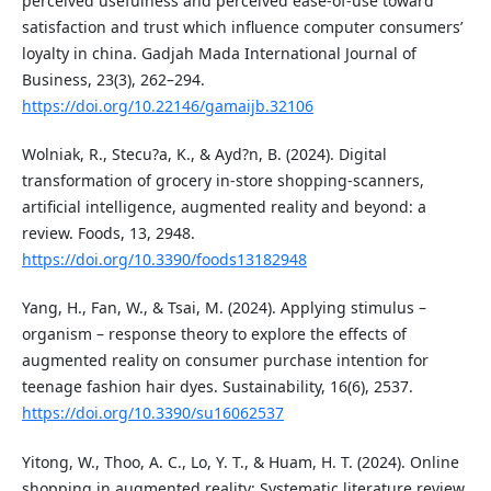
perceived usefulness and perceived ease-of-use toward
satisfaction and trust which influence computer consumers’
loyalty in china. Gadjah Mada International Journal of
Business, 23(3), 262–294.
https://doi.org/10.22146/gamaijb.32106
Wolniak, R., Stecu?a, K., & Ayd?n, B. (2024). Digital
transformation of grocery in-store shopping-scanners,
artificial intelligence, augmented reality and beyond: a
review. Foods, 13, 2948.
https://doi.org/10.3390/foods13182948
Yang, H., Fan, W., & Tsai, M. (2024). Applying stimulus –
organism – response theory to explore the effects of
augmented reality on consumer purchase intention for
teenage fashion hair dyes. Sustainability, 16(6), 2537.
https://doi.org/10.3390/su16062537
Yitong, W., Thoo, A. C., Lo, Y. T., & Huam, H. T. (2024). Online
shopping in augmented reality: Systematic literature review