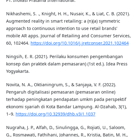
PT. Inovasi Pratama International.
Nikhashemi, S. ., Knight, H. H., Nusair, K., & Liat, C. B. (2021).
Augmented reality in smart retailing: a (n)(a) symmetric
approach to continuous intention to use retail brands’
mobile AR apps. Journal of Retailing and Consumer Services,
60, 102464.
https://doi.org/10.1016/j.jretconser.2021.102464
Ningsih, E. R. (2021). Perilaku konsumen pengembangan
konsep dan praktek dalam pemasaran) (1st ed.). Idea Press
Yogyakarta.
Novita, N. A., Oktianingrum, S., & Sanjaya, V. F. (2022).
Pengaruh digitalisasi pemasaran (pemasaran online)
terhadap peningkatan pendapatan umkm pada perspektif
ekonomi syariah di Kota Bandar Lampung. Al-Dzahab, 3(1),
1–9.
https://doi.org/10.32939/dhb.v3i1.1037
Nugraha, J. P., Alfah, D., Sinulingga, G., Rojiati, U., Saloom,
G., Rosmawati, Fathihani, Johannes, R., Kristia, Batin, M. H.,