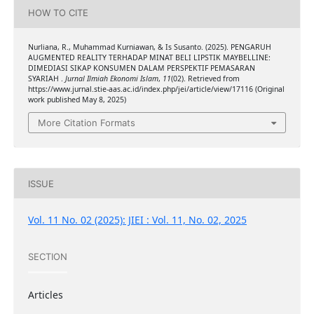
HOW TO CITE
Nurliana, R., Muhammad Kurniawan, & Is Susanto. (2025). PENGARUH
AUGMENTED REALITY TERHADAP MINAT BELI LIPSTIK MAYBELLINE:
DIMEDIASI SIKAP KONSUMEN DALAM PERSPEKTIF PEMASARAN
SYARIAH .
Jurnal Ilmiah Ekonomi Islam
,
11
(02). Retrieved from
https://www.jurnal.stie-aas.ac.id/index.php/jei/article/view/17116 (Original
work published May 8, 2025)
More Citation Formats
ISSUE
Vol. 11 No. 02 (2025): JIEI : Vol. 11, No. 02, 2025
SECTION
Articles