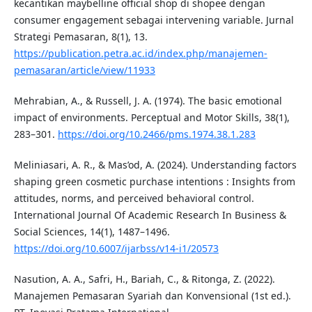
kecantikan maybelline official shop di shopee dengan
consumer engagement sebagai intervening variable. Jurnal
Strategi Pemasaran, 8(1), 13.
https://publication.petra.ac.id/index.php/manajemen-
pemasaran/article/view/11933
Mehrabian, A., & Russell, J. A. (1974). The basic emotional
impact of environments. Perceptual and Motor Skills, 38(1),
283–301.
https://doi.org/10.2466/pms.1974.38.1.283
Meliniasari, A. R., & Mas’od, A. (2024). Understanding factors
shaping green cosmetic purchase intentions : Insights from
attitudes, norms, and perceived behavioral control.
International Journal Of Academic Research In Business &
Social Sciences, 14(1), 1487–1496.
https://doi.org/10.6007/ijarbss/v14-i1/20573
Nasution, A. A., Safri, H., Bariah, C., & Ritonga, Z. (2022).
Manajemen Pemasaran Syariah dan Konvensional (1st ed.).