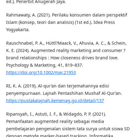
ed.). Penerbit Anugerah Jaya.
Rahmawaty, A. (2021). Perilaku konsumen dalam perspektif
Islam (konsep, teori dan analisis) (1st ed.). Idea Press
Yogyakarta.
Rauschnabel, P. A., Hüttl?Maack, V., Ahuvia, A. C., & Schein,
K. E. (2024). Augmented reality marketing and consumer ?
brand relationships : How closeness drives brand love.
Psychology & Marketing, 41, 819–837.
https://doi.org/10.1002/mar.21953
RI, K. A. (2019). Al-qur’an dan terjemahannya edisi
penyempurnaan. Lajnah Pentashihan Mushaf Al-Qur’an.
https://pustakalajnah.kemenag.go.id/detail/137
Ripansyah, I., Astuti, I. F., & Widagdo, P. P. (2021).
Pemanfaatan augmented reality sebagai media
pembelajaran pengenalan sistem tata surya untuk siswa SD
dengan metode marker-based tracking. Informatika