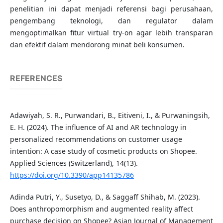
penelitian ini dapat menjadi referensi bagi perusahaan,
pengembang teknologi, dan regulator dalam
mengoptimalkan fitur virtual try-on agar lebih transparan
dan efektif dalam mendorong minat beli konsumen.
REFERENCES
Adawiyah, S. R., Purwandari, B., Eitiveni, I., & Purwaningsih,
E. H. (2024). The influence of AI and AR technology in
personalized recommendations on customer usage
intention: A case study of cosmetic products on Shopee.
Applied Sciences (Switzerland), 14(13).
https://doi.org/10.3390/app14135786
Adinda Putri, Y., Susetyo, D., & Saggaff Shihab, M. (2023).
Does anthropomorphism and augmented reality affect
purchase decision on Shopee? Asian Journal of Management