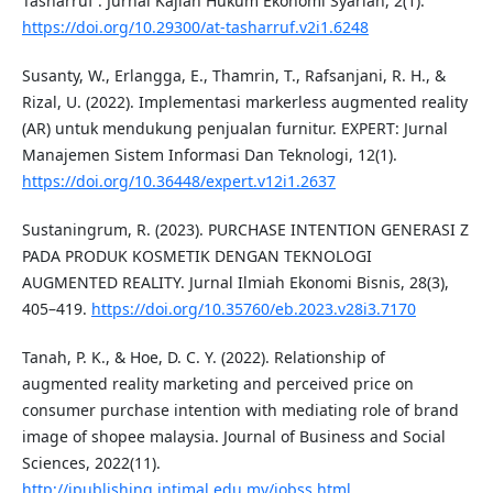
Tasharruf : Jurnal Kajian Hukum Ekonomi Syariah, 2(1).
https://doi.org/10.29300/at-tasharruf.v2i1.6248
Susanty, W., Erlangga, E., Thamrin, T., Rafsanjani, R. H., &
Rizal, U. (2022). Implementasi markerless augmented reality
(AR) untuk mendukung penjualan furnitur. EXPERT: Jurnal
Manajemen Sistem Informasi Dan Teknologi, 12(1).
https://doi.org/10.36448/expert.v12i1.2637
Sustaningrum, R. (2023). PURCHASE INTENTION GENERASI Z
PADA PRODUK KOSMETIK DENGAN TEKNOLOGI
AUGMENTED REALITY. Jurnal Ilmiah Ekonomi Bisnis, 28(3),
405–419.
https://doi.org/10.35760/eb.2023.v28i3.7170
Tanah, P. K., & Hoe, D. C. Y. (2022). Relationship of
augmented reality marketing and perceived price on
consumer purchase intention with mediating role of brand
image of shopee malaysia. Journal of Business and Social
Sciences, 2022(11).
http://ipublishing.intimal.edu.my/jobss.html