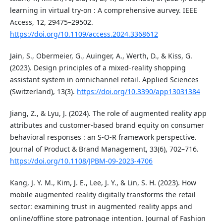
learning in virtual try-on : A comprehensive aurvey. IEEE
Access, 12, 29475–29502.
https://doi.org/10.1109/access.2024.3368612
Jain, S., Obermeier, G., Auinger, A., Werth, D., & Kiss, G.
(2023). Design principles of a mixed-reality shopping
assistant system in omnichannel retail. Applied Sciences
(Switzerland), 13(3).
https://doi.org/10.3390/app13031384
Jiang, Z., & Lyu, J. (2024). The role of augmented reality app
attributes and customer-based brand equity on consumer
behavioral responses : an S-O-R framework perspective.
Journal of Product & Brand Management, 33(6), 702–716.
https://doi.org/10.1108/JPBM-09-2023-4706
Kang, J. Y. M., Kim, J. E., Lee, J. Y., & Lin, S. H. (2023). How
mobile augmented reality digitally transforms the retail
sector: examining trust in augmented reality apps and
online/offline store patronage intention. Journal of Fashion