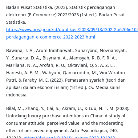
Badan Pusat Statistika. (2023). Statistik perdagangan
elektronik (E-Commerce) 2022/2023 (1st ed.). Badan Pusat
Statistika.
https://www.bps.go.id/id/publikasi/2023/09/18/f302f2b6706e104
perdagangan-e-commerce-2022-2023.html
Bawana, T. A., Arum Indiharwati, Suharyono, Novriansyah,
Y., Sunarta, D. A., Bisyriani, A., Alamsyah, R. B. F. R. A.,
Marliana, N. A., Arofah, R. U., Oktaviani, Q. S. A. Z. L.,
Hanesti, A. E. M., Wahyuni, Qamaruddin, M., Vini Wiratno
Putri, & Faraby, M. E. (2023). Pemasaran syariah (teori dan
aplikasi dalam ekonomi islam) (1st ed.). Cv. Media sains
indonesia.
Bilal, M., Zhang, Y., Cai, S., Akram, U., & Luu, N. T. M. (2023).
Unlocking luxury purchase intentions in China: A study of
consumer attitude, perceived value, and the moderating
effect of perceived enjoyment. Acta Psychologica, 240,
104048.
https://doi.org/10.1016/j.actpsy.2023.104048