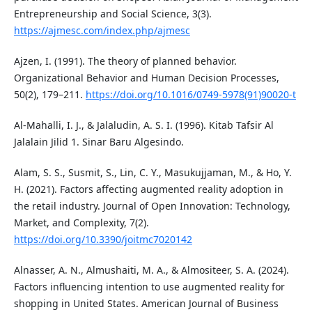
Entrepreneurship and Social Science, 3(3).
https://ajmesc.com/index.php/ajmesc
Ajzen, I. (1991). The theory of planned behavior.
Organizational Behavior and Human Decision Processes,
50(2), 179–211.
https://doi.org/10.1016/0749-5978(91)90020-t
Al-Mahalli, I. J., & Jalaludin, A. S. I. (1996). Kitab Tafsir Al
Jalalain Jilid 1. Sinar Baru Algesindo.
Alam, S. S., Susmit, S., Lin, C. Y., Masukujjaman, M., & Ho, Y.
H. (2021). Factors affecting augmented reality adoption in
the retail industry. Journal of Open Innovation: Technology,
Market, and Complexity, 7(2).
https://doi.org/10.3390/joitmc7020142
Alnasser, A. N., Almushaiti, M. A., & Almositeer, S. A. (2024).
Factors influencing intention to use augmented reality for
shopping in United States. American Journal of Business