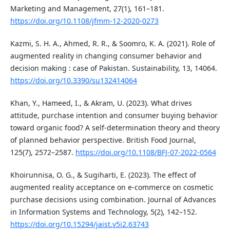
Marketing and Management, 27(1), 161–181.
https://doi.org/10.1108/jfmm-12-2020-0273
Kazmi, S. H. A., Ahmed, R. R., & Soomro, K. A. (2021). Role of
augmented reality in changing consumer behavior and
decision making : case of Pakistan. Sustainability, 13, 14064.
https://doi.org/10.3390/su132414064
Khan, Y., Hameed, I., & Akram, U. (2023). What drives
attitude, purchase intention and consumer buying behavior
toward organic food? A self-determination theory and theory
of planned behavior perspective. British Food Journal,
125(7), 2572–2587.
https://doi.org/10.1108/BFJ-07-2022-0564
Khoirunnisa, O. G., & Sugiharti, E. (2023). The effect of
augmented reality acceptance on e-commerce on cosmetic
purchase decisions using combination. Journal of Advances
in Information Systems and Technology, 5(2), 142–152.
https://doi.org/10.15294/jaist.v5i2.63743