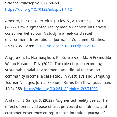
Science Philosophy, 1(1), 58–60.
https://doi.org/10.70122/ajbsp.v1i1.12
Amorim, I. P. de, Guerreiro, J., Eloy, S., & Loureiro, S. M. C.
(2022). How augmented reality media richness influences
consumer behaviour: A study in a realworld retail
environment. International Journal of Consumer Studies,
46(6), 2351–2366.
https://doi.org/10.1111/ijcs.12790
Anggraeni, E., Normasyhuri, K., Kurniawan, M., & Pramudita
Wisnu Kusuma, T. A. (2024). The role of green economy,
sustainable halal environment, and digital tourism on
community income: a case study in West Java and Lampung
Tourism Villages. Jurnal Ekonomi Bisnis Dan Kewirausahaan,
12(3), 358.
https://doi.org/10.26418/jebik.v12i3.71003
Anifa, N., & Sanaji, S. (2022). Augmented reality users: The
effect of perceived ease of use, perceived usefulness, and
customer experience on repurchase intention. Journal of