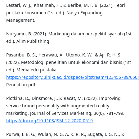
Lestari, W. J., Khatimah, H., & Beribe, M. F. B. (2021). Teori
perilaku konsumen (1st ed.). Nasya Expanding
Management.
Nuryadin, B. (2021). Marketing dalam perspektif syariah (1st
ed.). Alim Publishing.
Pasaribu, B. S., Herawati, A., Utomo, K. W., & Aji, R. H. S.
(2022). Metodologi penelitian untuk ekonomi dan bisnis (1st
ed.). Media edu pustaka.
https://repository.uinjkt.ac.id/dspace/bitstream/123456789/65
Penelitian.pdf
Plotkina, D., Dinsmore, J., & Racat, M. (2022). Improving
service brand personality with augmented reality
marketing. Journal of Services Marketing, 36(6), 781–799.
https://doi.org/10.1108/JSM-12-2020-0519
Purwa, I. B. G., Wulan, N. G. A. K. R. R., Sugata, I. G. N., &