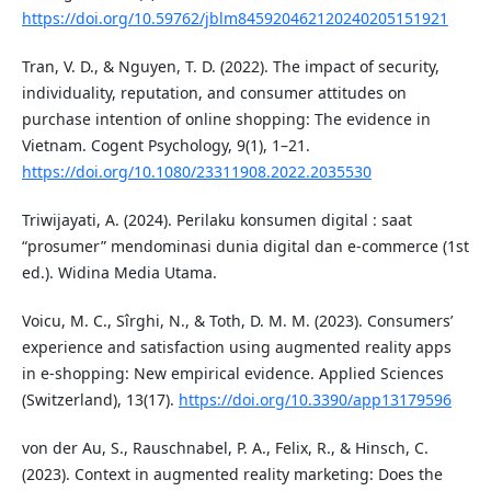
https://doi.org/10.59762/jblm845920462120240205151921
Tran, V. D., & Nguyen, T. D. (2022). The impact of security,
individuality, reputation, and consumer attitudes on
purchase intention of online shopping: The evidence in
Vietnam. Cogent Psychology, 9(1), 1–21.
https://doi.org/10.1080/23311908.2022.2035530
Triwijayati, A. (2024). Perilaku konsumen digital : saat
“prosumer” mendominasi dunia digital dan e-commerce (1st
ed.). Widina Media Utama.
Voicu, M. C., Sîrghi, N., & Toth, D. M. M. (2023). Consumers’
experience and satisfaction using augmented reality apps
in e-shopping: New empirical evidence. Applied Sciences
(Switzerland), 13(17).
https://doi.org/10.3390/app13179596
von der Au, S., Rauschnabel, P. A., Felix, R., & Hinsch, C.
(2023). Context in augmented reality marketing: Does the