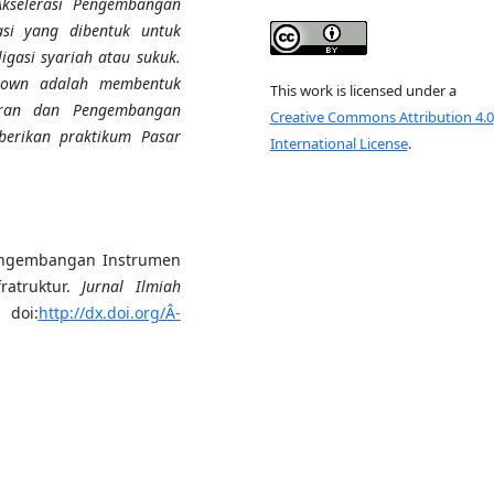
Akselerasi Pengembangan
si yang dibentuk untuk
ligasi
syariah
atau sukuk.
-Down adalah membentuk
This work is licensed under a
aran dan Pengembangan
Creative Commons Attribution 4.0
erikan praktikum Pasar
International License
.
. Pengembangan Instrumen
atruktur.
Jurnal Ilmiah
doi:
http://dx.doi.org/Â­