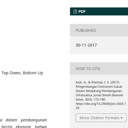
PDF
PUBLISHED
30-11-2017
HOW TO CITE
, Top-Down, Bottom Up
Anik, A., & Prastiwi, I. E. (2017).
Pengembangan Instrumen Sukuk
Dalam Medukung Pembangunan
Infratruktur.
Jurnal Ilmiah Ekonomi
Islam
,
3
(03), 173–180.
https://doi.org/10.29040/jiei.v3i03.1
29
More Citation Formats
ma dalam pembangunan
i berita ekonomi bahwa