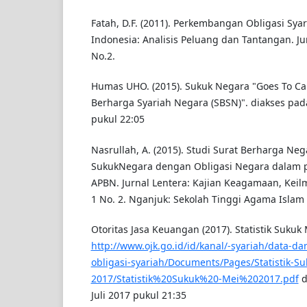
Fatah, D.F. (2011). Perkembangan Obligasi Sya
Indonesia: Analisis Peluang dan Tantangan. Jur
No.2.
Humas UHO. (2015). Sukuk Negara "Goes To Cam
Berharga Syariah Negara (SBSN)". diakses pada
pukul 22:05
Nasrullah, A. (2015). Studi Surat Berharga Neg
SukukNegara dengan Obligasi Negara dalam p
APBN. Jurnal Lentera: Kajian Keagamaan, Keilm
1 No. 2. Nganjuk: Sekolah Tinggi Agama Islam 
Otoritas Jasa Keuangan (2017). Statistik Sukuk
http://www.ojk.go.id/id/kanal/-syariah/data-dan
obligasi-syariah/Documents/Pages/Statistik-Su
2017/Statistik%20Sukuk%20-Mei%202017.pdf
d
Juli 2017 pukul 21:35