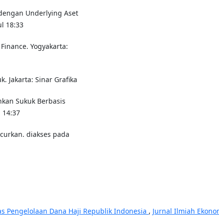
k dengan Underlying Aset
l 18:33
d Finance. Yogyakarta:
. Jakarta: Sinar Grafika
ankan Sukuk Berbasis
 14:37
ncurkan. diakses pada
as Pengelolaan Dana Haji Republik Indonesia
,
Jurnal Ilmiah Ekono