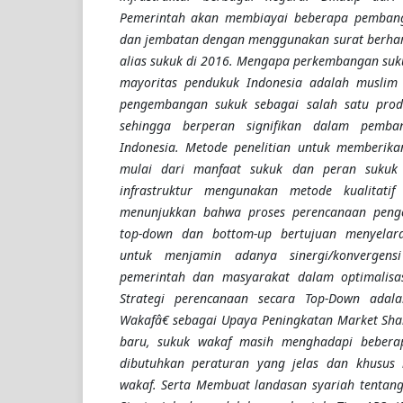
Pemerintah akan membiayai beberapa pembangu
dan jembatan dengan menggunakan surat berhar
alias sukuk di 2016.
Mengapa perkembangan suku
mayoritas pendukuk Indonesia adalah musli
m 
pengembangan
sukuk sebagai salah satu
pro
sehingga berperan signifikan dalam pemba
Indonesia.
Metode penelitian
untuk
memberi
ka
mulai dari manfaat sukuk dan peran sukuk
infrastruktur mengunakan metode kualitatif d
menunjukkan bahwa p
roses
perencanaan peng
top-down
dan
bottom-up
bertujuan
menyelara
untuk menjamin adanya sinergi/konvergens
pemerintah dan masyarakat
dalam optimalisa
Strategi perencanaan secara Top-Down adal
Wakafâ€ sebagai Upaya Peningkatan Market Sha
baru, sukuk wakaf masih menghadapi beberap
dibutuhkan
peraturan yang jelas dan khusus
wakaf.
Serta
Membuat landasan syariah tentang