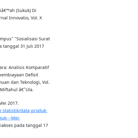
riâ€™ah (Sukuk) Di
nal Innovatio, Vol. X
pus" "Sosialisasi Surat
 tanggal 31 Juli 2017
ara: Analisis Komparatif
embiayaan Defisit
uan dan Teknologi, Vol.
Miftahul â€˜Ula.
 Mei 2017.
-statistik/data-produk-
kuk---Mei-
iakses pada tanggal 17