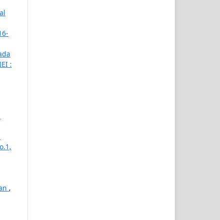
al
16-
Pada
EI :
i
i
o.1,
ban
,