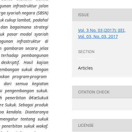
nan infrastruktur jalan
ga syariah negara (SBSN)
ISSUE
k cukup lambat, padahal
dan bagaimana strategi
Vol. 3 No. 03 (2017): JIEI,
duk pasar mod
a
l syariah
Vol. 03, No. 03, 2017
ngunan
infrastruktur di
n
gambaran secara jelas
SECTION
 terhadap pembangunan
eskriptif
. Hasil kajian
Articles
embangan sukuk dengan
skan program-program
i dari semua kegiatan
si pengembangan sukuk.
CITATION CHECK
ah penerbitan â€œSuku
k
re Sukuk. Sebagai produk
a kendala. Diantaranya
 mengatur tentang sukuk
LICENSE
 penerbitan sukuk wakaf
.