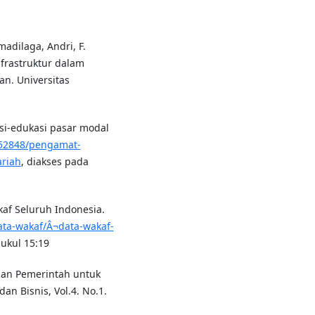
madilaga, Andri, F.
nfrastruktur dalam
n. Universitas
asi-edukasi pasar modal
552848/pengamat-
ariah
, diakses pada
af Seluruh Indonesia.
data-wakaf/Â¬data-wakaf-
pukul 15:19
aan Pemerintah untuk
an Bisnis, Vol.4. No.1.