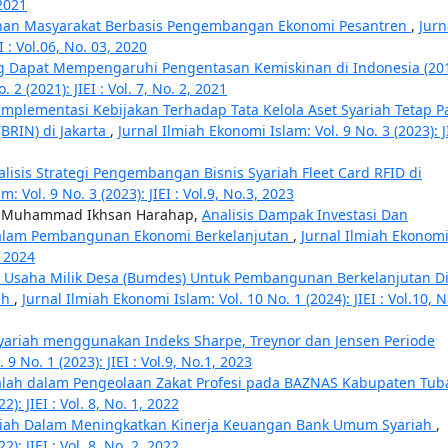
 2021
an Masyarakat Berbasis Pengembangan Ekonomi Pesantren
,
Jurn
I : Vol.06, No. 03, 2020
ang Dapat Mempengaruhi Pengentasan Kemiskinan di Indonesia (20
 2 (2021): JIEI : Vol. 7, No. 2, 2021
 Implementasi Kebijakan Terhadap Tata Kelola Aset Syariah Tetap 
BRIN) di Jakarta
,
Jurnal Ilmiah Ekonomi Islam: Vol. 9 No. 3 (2023): JI
alisis Strategi Pengembangan Bisnis Syariah Fleet Card RFID di
: Vol. 9 No. 3 (2023): JIEI : Vol.9, No.3, 2023
ap, Muhammad Ikhsan Harahap,
Analisis Dampak Investasi Dan
Dalam Pembangunan Ekonomi Berkelanjutan
,
Jurnal Ilmiah Ekonom
, 2024
Usaha Milik Desa (Bumdes) Untuk Pembangunan Berkelanjutan D
ah
,
Jurnal Ilmiah Ekonomi Islam: Vol. 10 No. 1 (2024): JIEI : Vol.10, N
Syariah menggunakan Indeks Sharpe, Treynor dan Jensen Periode
9 No. 1 (2023): JIEI : Vol.9, No.1, 2023
lah dalam Pengeolaan Zakat Profesi pada BAZNAS Kabupaten Tu
): JIEI : Vol. 8, No. 1, 2022
ariah Dalam Meningkatkan Kinerja Keuangan Bank Umum Syariah
,
): JIEI : Vol. 8, No. 2, 2022