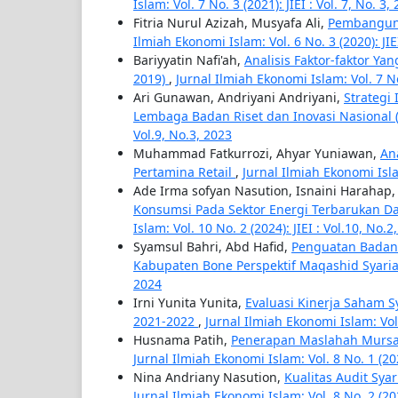
Islam: Vol. 7 No. 3 (2021): JIEI : Vol. 7, No. 3,
Fitria Nurul Azizah, Musyafa Ali,
Pembangun
Ilmiah Ekonomi Islam: Vol. 6 No. 3 (2020): JIE
Bariyyatin Nafi'ah,
Analisis Faktor-faktor Y
2019)
,
Jurnal Ilmiah Ekonomi Islam: Vol. 7 No.
Ari Gunawan, Andriyani Andriyani,
Strategi
Lembaga Badan Riset dan Inovasi Nasional (
Vol.9, No.3, 2023
Muhammad Fatkurrozi, Ahyar Yuniawan,
An
Pertamina Retail
,
Jurnal Ilmiah Ekonomi Islam
Ade Irma sofyan Nasution, Isnaini Harah
Konsumsi Pada Sektor Energi Terbarukan 
Islam: Vol. 10 No. 2 (2024): JIEI : Vol.10, No.2
Syamsul Bahri, Abd Hafid,
Penguatan Badan 
Kabupaten Bone Perspektif Maqashid Syari
2024
Irni Yunita Yunita,
Evaluasi Kinerja Saham 
2021-2022
,
Jurnal Ilmiah Ekonomi Islam: Vol. 
Husnama Patih,
Penerapan Maslahah Mursa
Jurnal Ilmiah Ekonomi Islam: Vol. 8 No. 1 (2022
Nina Andriany Nasution,
Kualitas Audit Sy
Jurnal Ilmiah Ekonomi Islam: Vol. 8 No. 2 (2022