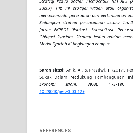
Strategi kedua adalah
membentuk Tim APS (
Sukuk). Tim ini sebagai
wadah atau organisa
mengakomodir percepatan dan pertumbuhan
ob
Sedangkan strategi perencanaan secara Top
forum EKPPOS (
Edukasi, Komunikasi, Pemas
Obligasi Syariah). Strategi kedua adalah
memb
Modal Syariah di lingkungan kampus.
Saran sitasi:
Anik, A., & Prastiwi, I. (2017)
Sukuk Dalam Medukung Pembangunan Infr
Ekonomi Islam, 3
(03), 173-180. 
10.29040/jiei.v3i03.129
REFERENCES