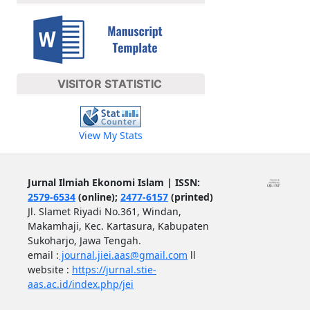
VISITOR STATISTIC
View My Stats
Jurnal Ilmiah Ekonomi Islam | ISSN:
2579-6534
(online);
2477-6157
(printed)
Jl. Slamet Riyadi No.361, Windan,
Makamhaji, Kec. Kartasura, Kabupaten
Sukoharjo, Jawa Tengah.
email :
journal.jiei.aas@gmail.com
ll
website :
https://jurnal.stie-
aas.ac.id/index.php/jei