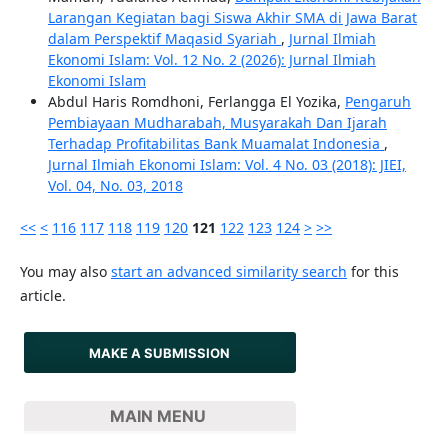
Larangan Kegiatan bagi Siswa Akhir SMA di Jawa Barat
dalam Perspektif Maqasid Syariah
,
Jurnal Ilmiah
Ekonomi Islam: Vol. 12 No. 2 (2026): Jurnal Ilmiah
Ekonomi Islam
Abdul Haris Romdhoni, Ferlangga El Yozika,
Pengaruh
Pembiayaan Mudharabah, Musyarakah Dan Ijarah
Terhadap Profitabilitas Bank Muamalat Indonesia
,
Jurnal Ilmiah Ekonomi Islam: Vol. 4 No. 03 (2018): JIEI,
Vol. 04, No. 03, 2018
<<
<
116
117
118
119
120
121
122
123
124
>
>>
You may also
start an advanced similarity search
for this
article.
MAKE A SUBMISSION
MAIN MENU