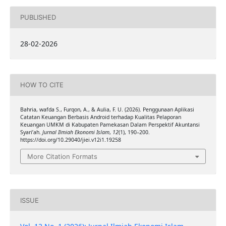
PUBLISHED
28-02-2026
HOW TO CITE
Bahria, wafda S., Furqon, A., & Aulia, F. U. (2026). Penggunaan Aplikasi
Catatan Keuangan Berbasis Android terhadap Kualitas Pelaporan
Keuangan UMKM di Kabupaten Pamekasan Dalam Perspektif Akuntansi
Syari’ah.
Jurnal Ilmiah Ekonomi Islam
,
12
(1), 190–200.
https://doi.org/10.29040/jiei.v12i1.19258
More Citation Formats
ISSUE