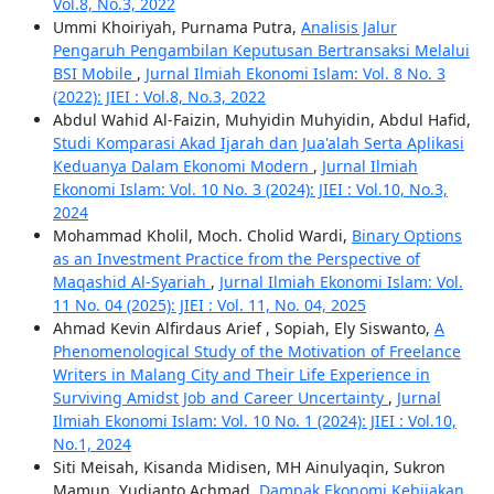
Vol.8, No.3, 2022
Ummi Khoiriyah, Purnama Putra,
Analisis Jalur
Pengaruh Pengambilan Keputusan Bertransaksi Melalui
BSI Mobile
,
Jurnal Ilmiah Ekonomi Islam: Vol. 8 No. 3
(2022): JIEI : Vol.8, No.3, 2022
Abdul Wahid Al-Faizin, Muhyidin Muhyidin, Abdul Hafid,
Studi Komparasi Akad Ijarah dan Jua'alah Serta Aplikasi
Keduanya Dalam Ekonomi Modern
,
Jurnal Ilmiah
Ekonomi Islam: Vol. 10 No. 3 (2024): JIEI : Vol.10, No.3,
2024
Mohammad Kholil, Moch. Cholid Wardi,
Binary Options
as an Investment Practice from the Perspective of
Maqashid Al-Syariah
,
Jurnal Ilmiah Ekonomi Islam: Vol.
11 No. 04 (2025): JIEI : Vol. 11, No. 04, 2025
Ahmad Kevin Alfirdaus Arief , Sopiah, Ely Siswanto,
A
Phenomenological Study of the Motivation of Freelance
Writers in Malang City and Their Life Experience in
Surviving Amidst Job and Career Uncertainty
,
Jurnal
Ilmiah Ekonomi Islam: Vol. 10 No. 1 (2024): JIEI : Vol.10,
No.1, 2024
Siti Meisah, Kisanda Midisen, MH Ainulyaqin, Sukron
Mamun, Yudianto Achmad,
Dampak Ekonomi Kebijakan