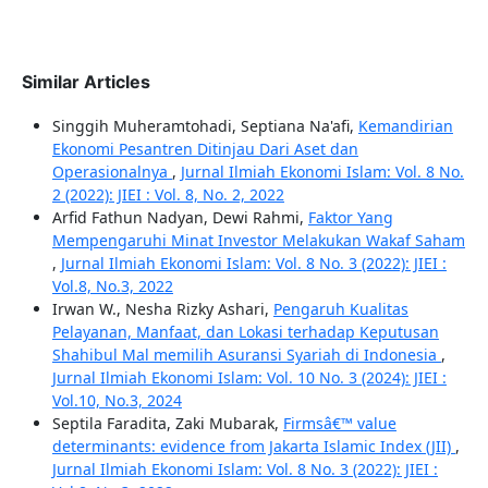
Similar Articles
Singgih Muheramtohadi, Septiana Na'afi,
Kemandirian
Ekonomi Pesantren Ditinjau Dari Aset dan
Operasionalnya
,
Jurnal Ilmiah Ekonomi Islam: Vol. 8 No.
2 (2022): JIEI : Vol. 8, No. 2, 2022
Arfid Fathun Nadyan, Dewi Rahmi,
Faktor Yang
Mempengaruhi Minat Investor Melakukan Wakaf Saham
,
Jurnal Ilmiah Ekonomi Islam: Vol. 8 No. 3 (2022): JIEI :
Vol.8, No.3, 2022
Irwan W., Nesha Rizky Ashari,
Pengaruh Kualitas
Pelayanan, Manfaat, dan Lokasi terhadap Keputusan
Shahibul Mal memilih Asuransi Syariah di Indonesia
,
Jurnal Ilmiah Ekonomi Islam: Vol. 10 No. 3 (2024): JIEI :
Vol.10, No.3, 2024
Septila Faradita, Zaki Mubarak,
Firmsâ€™ value
determinants: evidence from Jakarta Islamic Index (JII)
,
Jurnal Ilmiah Ekonomi Islam: Vol. 8 No. 3 (2022): JIEI :