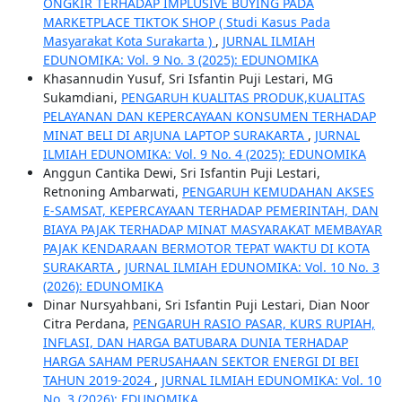
ONGKIR TERHADAP IMPLUSIVE BUYING PADA
MARKETPLACE TIKTOK SHOP ( Studi Kasus Pada
Masyarakat Kota Surakarta )
,
JURNAL ILMIAH
EDUNOMIKA: Vol. 9 No. 3 (2025): EDUNOMIKA
Khasannudin Yusuf, Sri Isfantin Puji Lestari, MG
Sukamdiani,
PENGARUH KUALITAS PRODUK,KUALITAS
PELAYANAN DAN KEPERCAYAAN KONSUMEN TERHADAP
MINAT BELI DI ARJUNA LAPTOP SURAKARTA
,
JURNAL
ILMIAH EDUNOMIKA: Vol. 9 No. 4 (2025): EDUNOMIKA
Anggun Cantika Dewi, Sri Isfantin Puji Lestari,
Retnoning Ambarwati,
PENGARUH KEMUDAHAN AKSES
E-SAMSAT, KEPERCAYAAN TERHADAP PEMERINTAH, DAN
BIAYA PAJAK TERHADAP MINAT MASYARAKAT MEMBAYAR
PAJAK KENDARAAN BERMOTOR TEPAT WAKTU DI KOTA
SURAKARTA
,
JURNAL ILMIAH EDUNOMIKA: Vol. 10 No. 3
(2026): EDUNOMIKA
Dinar Nursyahbani, Sri Isfantin Puji Lestari, Dian Noor
Citra Perdana,
PENGARUH RASIO PASAR, KURS RUPIAH,
INFLASI, DAN HARGA BATUBARA DUNIA TERHADAP
HARGA SAHAM PERUSAHAAN SEKTOR ENERGI DI BEI
TAHUN 2019-2024
,
JURNAL ILMIAH EDUNOMIKA: Vol. 10
No. 3 (2026): EDUNOMIKA