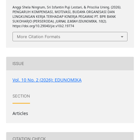
Anggi Shela Ningrum, Sri Isfantin Puji Lestari, & Priscilia Uning. (2026).
PENGARUH KOMPENSASI, MOTIVASI, BUDAYA ORGANISASI DAN
LINGKUNGAN KERJA TERHADAP KINERJA PEGAWAI PT. BPR BANK
SUKOHARJO (PERSERODA).
JURNAL ILMIAH EDUNOMIKA
,
10
(2).
https://doi.org/10.29040/jie.v10i2.19774
More Citation Formats
ISSUE
Vol. 10 No. 2 (2026): EDUNOMIKA
SECTION
Articles
CITATION CHECK