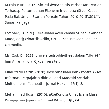
Kurnia Putri. (2016). Skripsi â€œAnalisis Perbankan Syariah
Terhadap Pertumbuhan Ekonomi Indonesia (Studi Kasus
Pada Bak Umum Syariah Periode Tahun 2010-2015).â€ UIN-
Sunan Kalijaga.
Lombard, D. (n.d.). Kerajayaan Aceh Zaman Sultan Iskandar
Muda, (terj) Winarsih Arifin, Cet. 2. Kepustakaan Populer
Gramedia.
Ms, Cod. Or. 8038, Universiteitsbibliotheek dalam T.lbr â€“
him Alfian. (n.d.). Rijkusniversiteit.
Muâ€™adil Faizin. (2020). Keserahasiaan Bank kontra Akses
Informasi Perpajakan ditinjau dari Maqasid Syariah
Multidimensi. Istinbath : Jurnal Hukum, 17(1), 3.
Muhammad Husni. (2015). â€œKondisi Umat Islam Masa
Penajajahan Jepang.â€ Jurnal Rihlah, III(I), 64.