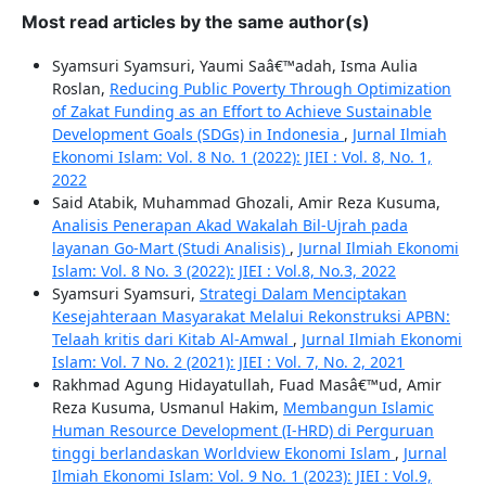
Most read articles by the same author(s)
Syamsuri Syamsuri, Yaumi Saâ€™adah, Isma Aulia
Roslan,
Reducing Public Poverty Through Optimization
of Zakat Funding as an Effort to Achieve Sustainable
Development Goals (SDGs) in Indonesia
,
Jurnal Ilmiah
Ekonomi Islam: Vol. 8 No. 1 (2022): JIEI : Vol. 8, No. 1,
2022
Said Atabik, Muhammad Ghozali, Amir Reza Kusuma,
Analisis Penerapan Akad Wakalah Bil-Ujrah pada
layanan Go-Mart (Studi Analisis)
,
Jurnal Ilmiah Ekonomi
Islam: Vol. 8 No. 3 (2022): JIEI : Vol.8, No.3, 2022
Syamsuri Syamsuri,
Strategi Dalam Menciptakan
Kesejahteraan Masyarakat Melalui Rekonstruksi APBN:
Telaah kritis dari Kitab Al-Amwal
,
Jurnal Ilmiah Ekonomi
Islam: Vol. 7 No. 2 (2021): JIEI : Vol. 7, No. 2, 2021
Rakhmad Agung Hidayatullah, Fuad Masâ€™ud, Amir
Reza Kusuma, Usmanul Hakim,
Membangun Islamic
Human Resource Development (I-HRD) di Perguruan
tinggi berlandaskan Worldview Ekonomi Islam
,
Jurnal
Ilmiah Ekonomi Islam: Vol. 9 No. 1 (2023): JIEI : Vol.9,