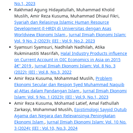
No.1, 2023
Rakhmad Agung Hidayatullah, Muhammad Kholid
Muslih, Amir Reza Kusuma, Muhammad Dhiaul Fikri,
Syariah dan Relasinya Islamic Human Resource
Development (I-HRD) di Universitas dengan Asas
Worldview Ekonomi Islam
,
Jurnal Ilmiah Ekonomi Islam:
Vol. 9 No. 2 (2023): JIEI : Vol.9, No.2, 2023
Syamsuri Syamsuri, Nadhilah Nadhilah, Atika
Rukminastiti Masrifah,
Halal Industry Products influence
on Current Account in OIC Economics in Asia on 2015
â€“ 2019
,
Jurnal Ilmiah Ekonomi Islam: Vol. 8 No. 3
(2022): JIEI : Vol.8, No.3, 2022
Amir Reza Kusuma, Mohammad Muslih,
Problem
Ekonomi Secular dan Respon Syed Muhammad Naquib
al-Attas dalam Pandangan Islam
,
Jurnal Ilmiah Ekonomi
Islam: Vol. 9 No. 1 (2023): JIEI : Vol.9, No.1, 2023
Amir Reza Kusuma, Mohamad Latief, Amal Fathullah
Zarkasyi, Mohammad Muslih,
Epistimologi Sayyid Qutub
Agama dan Negara dan Relevansinya Peningkatan
Ekonomi Islam
,
Jurnal Ilmiah Ekonomi Islam: Vol. 10 No.
3 (2024): JIEI : Vol.10, No.3, 2024