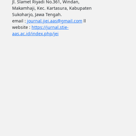
Jl. Slamet Riyadi No.361, Windan,
Makamhaji, Kec. Kartasura, Kabupaten
Sukoharjo, Jawa Tengah.
email :
journal.jiei.aas@gmail.com
ll
website :
https://jurnal.stie-
aas.ac.id/index.php/jei