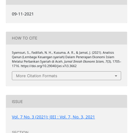
09-11-2021
HOW TO CITE
Syamsuri, S., Fadillah, N. H., Kusuma, A. R., & Jamal, J. (2021). Analisis
Qanun (Lembaga Keuangan syariah) Dalam Penerapan Ekonomi Islam
Melalui Perbankan Syariah di Aceh.
Jurnal Ilmiah Ekonomi Islam
,
7
(3), 1705–
1716. https://doi.org/10.29040/jiei.v7i3.3662
More Citation Formats
ISSUE
Vol. 7 No. 3 (2021): JIEI : Vol. 7, No. 3, 2021
SECTION