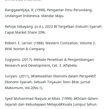
Ranggawidjaja, R. (1998). Pengantar Ilmu Perundang-
Undangan Indonesia. Mandar Maju.
Rehiya Sebayang. (n.d.). 2023 BI Targetkan Industri Syariah
Capai Market Share 20%.
Robert. E. Lerner. (1988). Western Civilization, Volume 2.
W.W. Norton & Company.
Sugiyono. (2017). Metode Penelitian & Pengembangan:
Research and Development, Cet. 3. Alfabeta.
Suryani. (2011). â€œKeadilan Ekonomi dalam Perspektif
Ekonomi Syariah: Sebuah Tinjauan Teori â€œ. Jurnal
Maksimum, Vol.2(No.1).
Syed Muhammad Naquib al-Attas. (1999). â€Islam dalam
Sejarah dan Kebudayaan Melayuâ€Kuala Lumpur tahun.