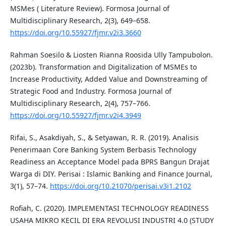
MSMes ( Literature Review). Formosa Journal of
Multidisciplinary Research, 2(3), 649–658.
https://doi.org/10.55927/fjmr.v2i3.3660
Rahman Soesilo & Liosten Rianna Roosida Ully Tampubolon.
(2023b). Transformation and Digitalization of MSMEs to
Increase Productivity, Added Value and Downstreaming of
Strategic Food and Industry. Formosa Journal of
Multidisciplinary Research, 2(4), 757–766.
https://doi.org/10.55927/fjmr.v2i4.3949
Rifai, S., Asakdiyah, S., & Setyawan, R. R. (2019). Analisis
Penerimaan Core Banking System Berbasis Technology
Readiness an Acceptance Model pada BPRS Bangun Drajat
Warga di DIY. Perisai : Islamic Banking and Finance Journal,
3(1), 57–74.
https://doi.org/10.21070/perisai.v3i1.2102
Rofiah, C. (2020). IMPLEMENTASI TECHNOLOGY READINESS
USAHA MIKRO KECIL DI ERA REVOLUSI INDUSTRI 4.0 (STUDY