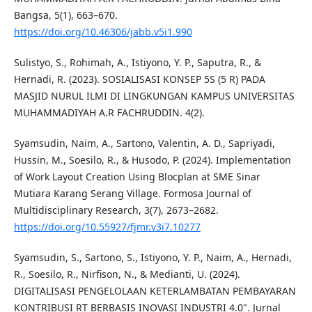
Bangsa, 5(1), 663–670.
https://doi.org/10.46306/jabb.v5i1.990
Sulistyo, S., Rohimah, A., Istiyono, Y. P., Saputra, R., &
Hernadi, R. (2023). SOSIALISASI KONSEP 5S (5 R) PADA
MASJID NURUL ILMI DI LINGKUNGAN KAMPUS UNIVERSITAS
MUHAMMADIYAH A.R FACHRUDDIN. 4(2).
Syamsudin, Naim, A., Sartono, Valentin, A. D., Sapriyadi,
Hussin, M., Soesilo, R., & Husodo, P. (2024). Implementation
of Work Layout Creation Using Blocplan at SME Sinar
Mutiara Karang Serang Village. Formosa Journal of
Multidisciplinary Research, 3(7), 2673–2682.
https://doi.org/10.55927/fjmr.v3i7.10277
Syamsudin, S., Sartono, S., Istiyono, Y. P., Naim, A., Hernadi,
R., Soesilo, R., Nirfison, N., & Medianti, U. (2024).
DIGITALISASI PENGELOLAAN KETERLAMBATAN PEMBAYARAN
KONTRIBUSI RT BERBASIS INOVASI INDUSTRI 4.0". Jurnal