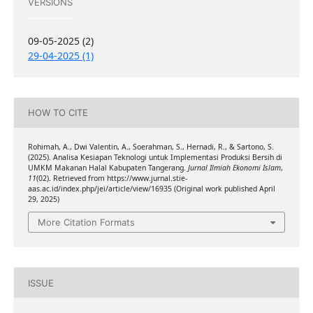
VERSIONS
09-05-2025 (2)
29-04-2025 (1)
HOW TO CITE
Rohimah, A., Dwi Valentin, A., Soerahman, S., Hernadi, R., & Sartono, S.
(2025). Analisa Kesiapan Teknologi untuk Implementasi Produksi Bersih di
UMKM Makanan Halal Kabupaten Tangerang.
Jurnal Ilmiah Ekonomi Islam
,
11
(02). Retrieved from https://www.jurnal.stie-
aas.ac.id/index.php/jei/article/view/16935 (Original work published April
29, 2025)
More Citation Formats
ISSUE