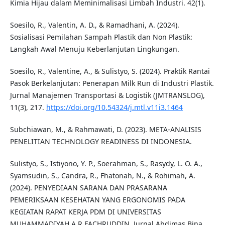
Kimia Hijau dalam Meminimalisasi Limbah Industri. 42(1).
Soesilo, R., Valentin, A. D., & Ramadhani, A. (2024).
Sosialisasi Pemilahan Sampah Plastik dan Non Plastik:
Langkah Awal Menuju Keberlanjutan Lingkungan.
Soesilo, R., Valentine, A., & Sulistyo, S. (2024). Praktik Rantai
Pasok Berkelanjutan: Penerapan Milk Run di Industri Plastik.
Jurnal Manajemen Transportasi & Logistik (JMTRANSLOG),
11(3), 217.
https://doi.org/10.54324/j.mtl.v11i3.1464
Subchiawan, M., & Rahmawati, D. (2023). META-ANALISIS
PENELITIAN TECHNOLOGY READINESS DI INDONESIA.
Sulistyo, S., Istiyono, Y. P., Soerahman, S., Rasydy, L. O. A.,
Syamsudin, S., Candra, R., Fhatonah, N., & Rohimah, A.
(2024). PENYEDIAAN SARANA DAN PRASARANA
PEMERIKSAAN KESEHATAN YANG ERGONOMIS PADA
KEGIATAN RAPAT KERJA PDM DI UNIVERSITAS
MUHAMMADIYAH A.R FACHRUDDIN. Jurnal Abdimas Bina