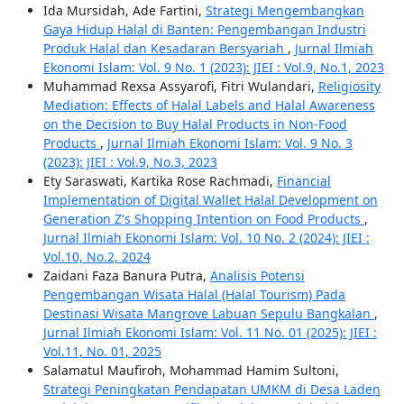
Ida Mursidah, Ade Fartini,
Strategi Mengembangkan
Gaya Hidup Halal di Banten: Pengembangan Industri
Produk Halal dan Kesadaran Bersyariah
,
Jurnal Ilmiah
Ekonomi Islam: Vol. 9 No. 1 (2023): JIEI : Vol.9, No.1, 2023
Muhammad Rexsa Assyarofi, Fitri Wulandari,
Religiosity
Mediation: Effects of Halal Labels and Halal Awareness
on the Decision to Buy Halal Products in Non-Food
Products
,
Jurnal Ilmiah Ekonomi Islam: Vol. 9 No. 3
(2023): JIEI : Vol.9, No.3, 2023
Ety Saraswati, Kartika Rose Rachmadi,
Financial
Implementation of Digital Wallet Halal Development on
Generation Z's Shopping Intention on Food Products
,
Jurnal Ilmiah Ekonomi Islam: Vol. 10 No. 2 (2024): JIEI :
Vol.10, No.2, 2024
Zaidani Faza Banura Putra,
Analisis Potensi
Pengembangan Wisata Halal (Halal Tourism) Pada
Destinasi Wisata Mangrove Labuan Sepulu Bangkalan
,
Jurnal Ilmiah Ekonomi Islam: Vol. 11 No. 01 (2025): JIEI :
Vol.11, No. 01, 2025
Salamatul Maufiroh, Mohammad Hamim Sultoni,
Strategi Peningkatan Pendapatan UMKM di Desa Laden