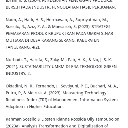
Ibrahim, B. (2004). PENDEKATAN PENERAPAN PRODUKSI
BERSIH PADA INDUSTRI PENGOLAHAN HASIL PERIKANAN.
Naim, A., Hadi, H. S., Hermawan, A., Supriyatman, M.,
Soesilo, R., Aziz, Z. A., & Maesaroh, S. (2023). STRATEGI
PEMASARAN PRODUK KRUPUK IKAN PADA UMKM SINAR
MUTIARA DI DESA KARANG SERANG, KABUPATEN
TANGERANG. 4(2).
Nurbaiti, T., Harefa, S., Zaky, M., Pati, H. K., & No, J. S. K.
(2021). SUSTAINABILITY UMKM DI ERA TEKNOLOGI GREEN
INDUSTRY. 2.
Oktadini, N. R., Fernando, J., Sevtiyuni, P. E., Buchari, M. A.,
Putra, P., & Meiriza, A. (2023). Measuring Technology
Readiness Index (TRI) of Management Information System
Adoption in Higher Education.
Rahman Soesilo & Liosten Rianna Roosida Ully Tampubolon.
(2023a). Analysis Transformation and Digitalization of