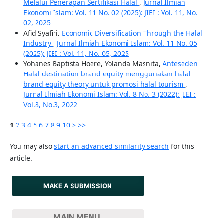
Melalui Penerapan Sertifikasi Halal
,
Jurnal Ilmiah
Ekonomi Islam: Vol. 11 No. 02 (2025): JIEI : Vol. 11, No.
02, 2025
Afid Syafiri,
Economic Diversification Through the Halal
Industry
,
Jurnal Ilmiah Ekonomi Islam: Vol. 11 No. 05
(2025): JIEI : Vol. 11, No. 05, 2025
Yohanes Baptista Hoere, Yolanda Masnita,
Anteseden
Halal destination brand equity menggunakan halal
brand equity theory untuk promosi halal tourism
,
Jurnal Ilmiah Ekonomi Islam: Vol. 8 No. 3 (2022): JIEI :
Vol.8, No.3, 2022
1
2
3
4
5
6
7
8
9
10
>
>>
You may also
start an advanced similarity search
for this
article.
MAKE A SUBMISSION
MAIN MENU