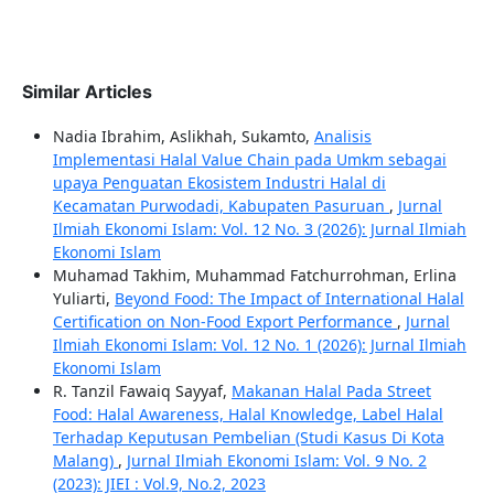
Similar Articles
Nadia Ibrahim, Aslikhah, Sukamto,
Analisis
Implementasi Halal Value Chain pada Umkm sebagai
upaya Penguatan Ekosistem Industri Halal di
Kecamatan Purwodadi, Kabupaten Pasuruan
,
Jurnal
Ilmiah Ekonomi Islam: Vol. 12 No. 3 (2026): Jurnal Ilmiah
Ekonomi Islam
Muhamad Takhim, Muhammad Fatchurrohman, Erlina
Yuliarti,
Beyond Food: The Impact of International Halal
Certification on Non-Food Export Performance
,
Jurnal
Ilmiah Ekonomi Islam: Vol. 12 No. 1 (2026): Jurnal Ilmiah
Ekonomi Islam
R. Tanzil Fawaiq Sayyaf,
Makanan Halal Pada Street
Food: Halal Awareness, Halal Knowledge, Label Halal
Terhadap Keputusan Pembelian (Studi Kasus Di Kota
Malang)
,
Jurnal Ilmiah Ekonomi Islam: Vol. 9 No. 2
(2023): JIEI : Vol.9, No.2, 2023