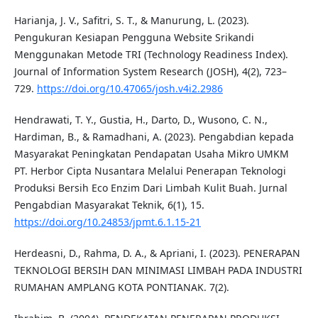
Harianja, J. V., Safitri, S. T., & Manurung, L. (2023).
Pengukuran Kesiapan Pengguna Website Srikandi
Menggunakan Metode TRI (Technology Readiness Index).
Journal of Information System Research (JOSH), 4(2), 723–
729.
https://doi.org/10.47065/josh.v4i2.2986
Hendrawati, T. Y., Gustia, H., Darto, D., Wusono, C. N.,
Hardiman, B., & Ramadhani, A. (2023). Pengabdian kepada
Masyarakat Peningkatan Pendapatan Usaha Mikro UMKM
PT. Herbor Cipta Nusantara Melalui Penerapan Teknologi
Produksi Bersih Eco Enzim Dari Limbah Kulit Buah. Jurnal
Pengabdian Masyarakat Teknik, 6(1), 15.
https://doi.org/10.24853/jpmt.6.1.15-21
Herdeasni, D., Rahma, D. A., & Apriani, I. (2023). PENERAPAN
TEKNOLOGI BERSIH DAN MINIMASI LIMBAH PADA INDUSTRI
RUMAHAN AMPLANG KOTA PONTIANAK. 7(2).