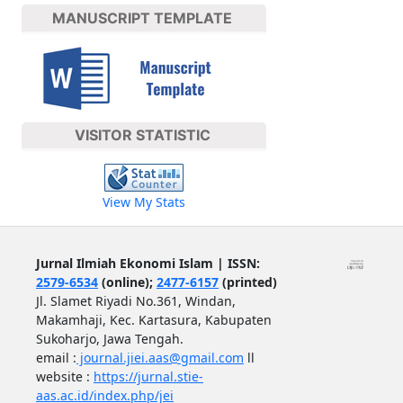
MANUSCRIPT TEMPLATE
VISITOR STATISTIC
View My Stats
Jurnal Ilmiah Ekonomi Islam | ISSN:
2579-6534
(online);
2477-6157
(printed)
Jl. Slamet Riyadi No.361, Windan,
Makamhaji, Kec. Kartasura, Kabupaten
Sukoharjo, Jawa Tengah.
email :
journal.jiei.aas@gmail.com
ll
website :
https://jurnal.stie-
aas.ac.id/index.php/jei