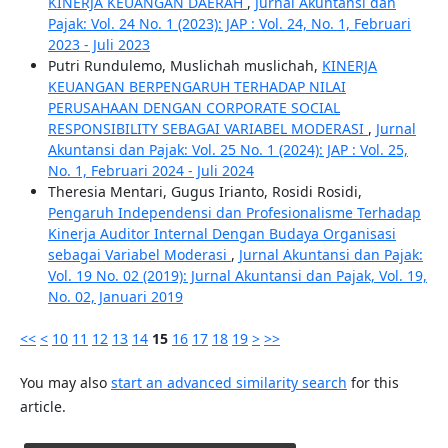
KINERJA KEUANGAN DAERAH
,
Jurnal Akuntansi dan
Pajak: Vol. 24 No. 1 (2023): JAP : Vol. 24, No. 1, Februari
2023 - Juli 2023
Putri Rundulemo, Muslichah muslichah,
KINERJA
KEUANGAN BERPENGARUH TERHADAP NILAI
PERUSAHAAN DENGAN CORPORATE SOCIAL
RESPONSIBILITY SEBAGAI VARIABEL MODERASI
,
Jurnal
Akuntansi dan Pajak: Vol. 25 No. 1 (2024): JAP : Vol. 25,
No. 1, Februari 2024 - Juli 2024
Theresia Mentari, Gugus Irianto, Rosidi Rosidi,
Pengaruh Independensi dan Profesionalisme Terhadap
Kinerja Auditor Internal Dengan Budaya Organisasi
sebagai Variabel Moderasi
,
Jurnal Akuntansi dan Pajak:
Vol. 19 No. 02 (2019): Jurnal Akuntansi dan Pajak, Vol. 19,
No. 02, Januari 2019
<<
<
10
11
12
13
14
15
16
17
18
19
>
>>
You may also
start an advanced similarity search
for this
article.