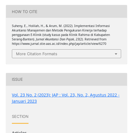
HOW TO CITE
Suheny, E., Holilah, H., & Arum, M. (2022). Implementasi Informasi
Akuntansi Manajemen dan Metode Pengukuran Kinerja terhadap
penggunaan E-Klinik (study kasus pada Klinik Rahima di Kabupaten
Serang-Banten).
Jurnal Akuntansi Dan Pajak
,
23
(2). Retrieved from
https://www.jurnal.stie-aas.ac.id/index.php/jap/article/view/6270
More Citation Formats
ISSUE
Vol. 23 No. 2 (2023): JAP : Vol. 23, No. 2, Agustus 2022 -
Januari 2023
SECTION
Articles