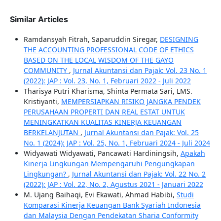
Similar Articles
Ramdansyah Fitrah, Saparuddin Siregar,
DESIGNING
THE ACCOUNTING PROFESSIONAL CODE OF ETHICS
BASED ON THE LOCAL WISDOM OF THE GAYO
COMMUNITY
,
Jurnal Akuntansi dan Pajak: Vol. 23 No. 1
(2022): JAP : Vol. 23, No. 1, Februari 2022 - Juli 2022
Tharisya Putri Kharisma, Shinta Permata Sari, LMS.
Kristiyanti,
MEMPERSIAPKAN RISIKO JANGKA PENDEK
PERUSAHAAN PROPERTI DAN REAL ESTAT UNTUK
MENINGKATKAN KUALITAS KINERJA KEUANGAN
BERKELANJUTAN
,
Jurnal Akuntansi dan Pajak: Vol. 25
No. 1 (2024): JAP : Vol. 25, No. 1, Februari 2024 - Juli 2024
Widyawati Widyawati, Pancawati Hardiningsih,
Apakah
Kinerja Lingkungan Mempengaruhi Pengungkapan
Lingkungan?
,
Jurnal Akuntansi dan Pajak: Vol. 22 No. 2
(2022): JAP : Vol. 22, No. 2, Agustus 2021 - Januari 2022
M. Ujang Baihaqi, Evi Ekawati, Ahmad Habibi,
Studi
Komparasi Kinerja Keuangan Bank Syariah Indonesia
dan Malaysia Dengan Pendekatan Sharia Conformity