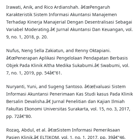
Irawati, Anik, and Rico Ardianshah. â€œPengaruh
Karakteristik Sistem Informasi Akuntansi Manajemen
Terhadap Kinerja Manajerial Dengan Desentralisasi Sebagai
Variabel Moderating.â€ Jurnal Akuntansi Dan Keuangan, vol.
9, no. 1, 2018, p. 20.
Nufus, Neng Sella Zakiatun, and Renny Oktapiani.
â€œPenerapan Aplikasi Pengelolaan Pendapatan Berbasis
Objek Pada Klinik Altha Medika Sukabumi.â€ Swabumi, vol.
7, no. 1, 2019, pp. 54â€“61.
Nuryanti, Yuni, and Sugeng Santoso. â€œEvaluasi Sistem
Informasi Akuntansi Penerimaan Kas Studi kasus Pada Klinik
Bersalin Devalisha.â€ Jurnal Penelitian dan Kajian Ilmiah
Fakultas Ekonomi Universitas Surakarta, vol. 15, no. 3, 2017,
pp. 72â€“80.
Rozaq, Abdul, et al. â€œSistem Informasi Pemeriksaan
Pasien Klinik.â€ ELTIKOM, vol. 1, no. 1, 2017, pp. 39â€“46.