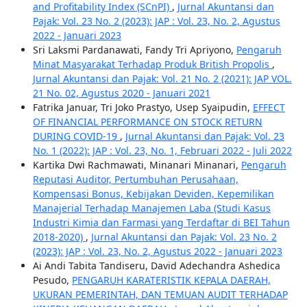
and Profitability Index (SCnPI)
,
Jurnal Akuntansi dan
Pajak: Vol. 23 No. 2 (2023): JAP : Vol. 23, No. 2, Agustus
2022 - Januari 2023
Sri Laksmi Pardanawati, Fandy Tri Apriyono,
Pengaruh
Minat Masyarakat Terhadap Produk British Propolis
,
Jurnal Akuntansi dan Pajak: Vol. 21 No. 2 (2021): JAP VOL.
21 No. 02, Agustus 2020 - Januari 2021
Fatrika Januar, Tri Joko Prastyo, Usep Syaipudin,
EFFECT
OF FINANCIAL PERFORMANCE ON STOCK RETURN
DURING COVID-19
,
Jurnal Akuntansi dan Pajak: Vol. 23
No. 1 (2022): JAP : Vol. 23, No. 1, Februari 2022 - Juli 2022
Kartika Dwi Rachmawati, Minanari Minanari,
Pengaruh
Reputasi Auditor, Pertumbuhan Perusahaan,
Kompensasi Bonus, Kebijakan Deviden, Kepemilikan
Manajerial Terhadap Manajemen Laba (Studi Kasus
Industri Kimia dan Farmasi yang Terdaftar di BEI Tahun
2018-2020)
,
Jurnal Akuntansi dan Pajak: Vol. 23 No. 2
(2023): JAP : Vol. 23, No. 2, Agustus 2022 - Januari 2023
Ai Andi Tabita Tandiseru, David Adechandra Ashedica
Pesudo,
PENGARUH KARATERISTIK KEPALA DAERAH,
UKURAN PEMERINTAH, DAN TEMUAN AUDIT TERHADAP