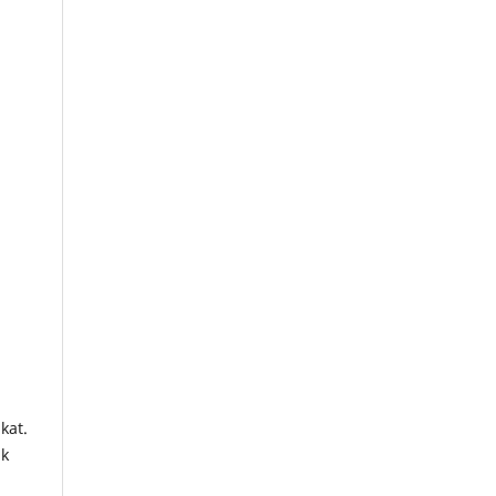
M
kat.
uk