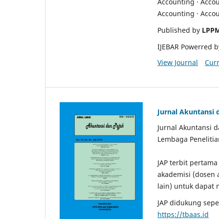
Accounting · Accou
Accounting · Accou
Published by
LPPM
IJEBAR Powerred by
View Journal
Curr
Jurnal Akuntansi 
Jurnal Akuntansi da
Lembaga Penelitia
JAP terbit pertam
akademisi (dosen a
lain) untuk dapat 
JAP didukung sepe
https://tbaas.id