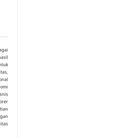
agai
asil
ntuk
tas,
onal
nomi
snis
orer
tian
ngan
itas