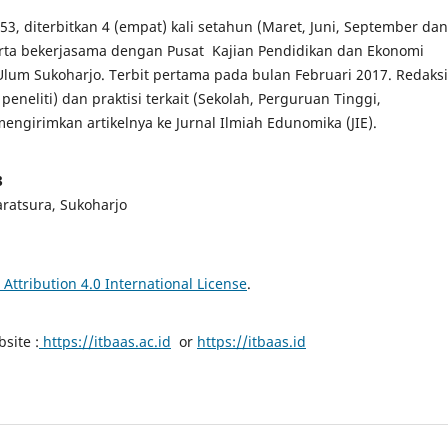
, diterbitkan 4 (empat) kali setahun (Maret, Juni, September dan
rta bekerjasama dengan Pusat Kajian Pendidikan dan Ekonomi
Ulum Sukoharjo. Terbit pertama pada bulan Februari 2017. Redaksi
eliti) dan praktisi terkait (Sekolah, Perguruan Tinggi,
engirimkan artikelnya ke Jurnal Ilmiah Edunomika (JIE).
3
aratsura, Sukoharjo
ttribution 4.0 International License
.
site :
https://itbaas.ac.id
or
https://itbaas.id