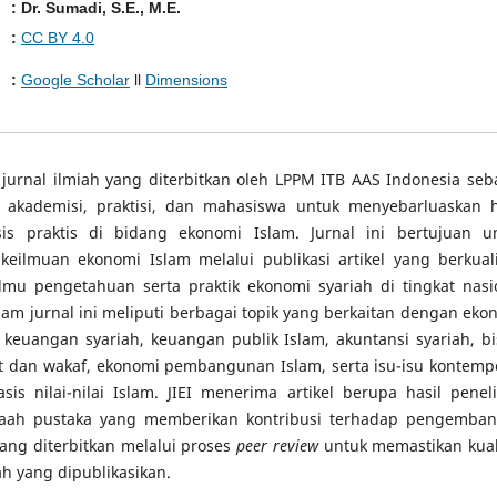
: Dr. Sumadi, S.E., M.E.
:
CC BY 4.0
:
Google Scholar
ll
Dimensions
urnal ilmiah yang diterbitkan oleh LPPM ITB AAS Indonesia seb
, akademisi, praktisi, dan mahasiswa untuk menyebarluaskan h
sis praktis di bidang ekonomi Islam. Jurnal ini bertujuan u
muan ekonomi Islam melalui publikasi artikel yang berkuali
mu pengetahuan serta praktik ekonomi syariah di tingkat nasi
am jurnal ini meliputi berbagai topik yang berkaitan dengan eko
 keuangan syariah, keuangan publik Islam, akuntansi syariah, bi
kat dan wakaf, ekonomi pembangunan Islam, serta isu-isu kontemp
s nilai-nilai Islam. JIEI menerima artikel berupa hasil peneli
telaah pustaka yang memberikan kontribusi terhadap pengemba
 yang diterbitkan melalui proses
peer review
untuk memastikan kual
ah yang dipublikasikan.