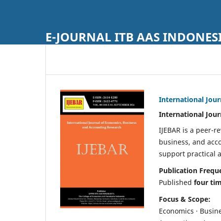
E-JOURNAL ITB AAS INDONESI
International Jou
International Jou
IJEBAR is a peer-r
business, and acc
support practical 
Publication Frequ
Published
four ti
Focus & Scope:
Economics · Busine