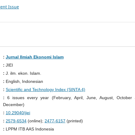
ent Issue
:
Jurnal Ilmiah Ekonomi Islam
:
JIEI
:
J. ilm. ekon. Islam.
:
English, Indonesian
:
Scientific and Technology Index (SINTA 4)
:
6 issues every year (February, April, June, August, October
December)
:
10.29040/jiei
:
2579-6534
(online);
2477-6157
(printed)
:
LPPM ITB AAS Indonesia