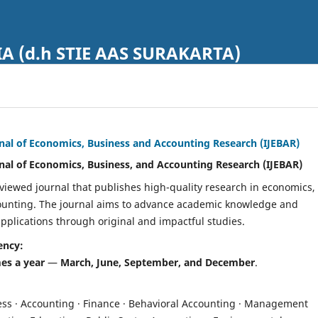
A (d.h STIE AAS SURAKARTA)
rnal of Economics, Business and Accounting Research (IJEBAR)
rnal of Economics, Business, and Accounting Research (IJEBAR)
eviewed journal that publishes high-quality research in economics,
ounting. The journal aims to advance academic knowledge and
applications through original and impactful studies.
ency:
mes a year
—
March, June, September, and December
.
ss · Accounting · Finance · Behavioral Accounting · Management