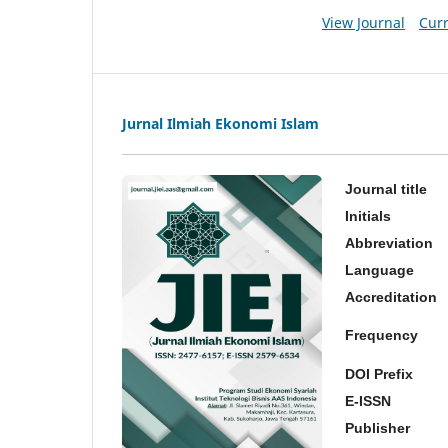
View Journal
Curr
Jurnal Ilmiah Ekonomi Islam
Journal title
Initials
Abbreviation
Language
Accreditation
Frequency
DOI Prefix
E-ISSN
Publisher