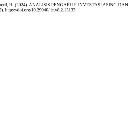
fya, H., & Haeril, H. (2024). ANALISIS PENGARUH INVESTAS
2). https://doi.org/10.29040/jie.v8i2.13133