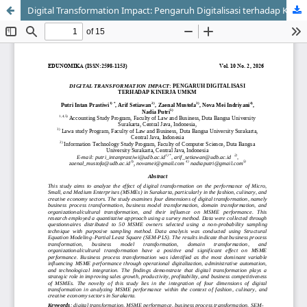
Digital Transformation Impact: Pengaruh Digitalisasi terhadap Kinerja UMKM