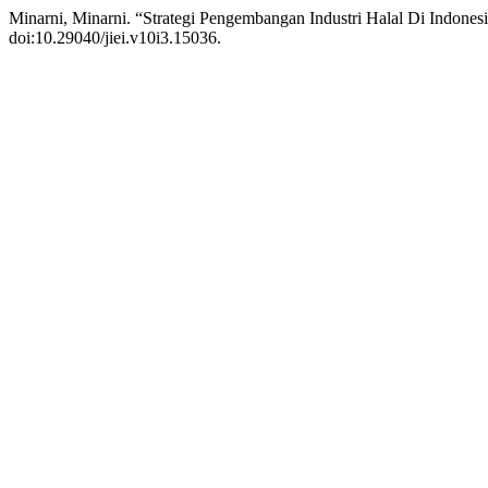
Minarni, Minarni. “Strategi Pengembangan Industri Halal Di Indone
doi:10.29040/jiei.v10i3.15036.