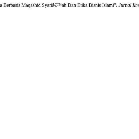
sia Berbasis Maqashid Syariâ€™ah Dan Etika Bisnis Islami”.
Jurnal Il