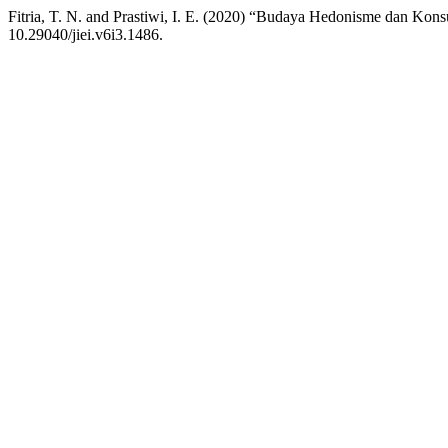
Fitria, T. N. and Prastiwi, I. E. (2020) “Budaya Hedonisme dan Kons
10.29040/jiei.v6i3.1486.