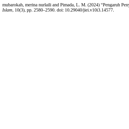
mubarokah, merina nurlaili and Pimada, L. M. (2024) “Pengaruh Pe
Islam
, 10(3), pp. 2580–2590. doi: 10.29040/jiei.v10i3.14577.