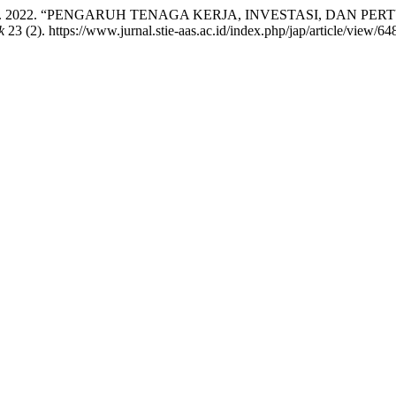
Bi Rahmani. 2022. “PENGARUH TENAGA KERJA, INVESTASI,
k
23 (2). https://www.jurnal.stie-aas.ac.id/index.php/jap/article/view/64