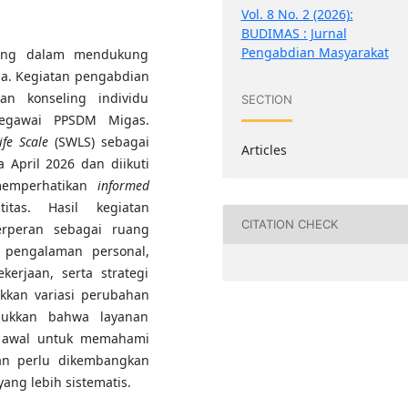
Vol. 8 No. 2 (2026):
BUDIMAS : Jurnal
Pengabdian Masyarakat
ting dalam mendukung
ja. Kegiatan pengabdian
an konseling individu
SECTION
pegawai PPSDM Migas.
ife Scale
(SWLS) sebagai
Articles
 April 2026 dan diikuti
memperhatikan
informed
itas. Hasil kegiatan
CITATION CHECK
erperan sebagai ruang
 pengalaman personal,
erjaan, serta strategi
kkan variasi perubahan
njukkan bahwa layanan
ah awal untuk memahami
an perlu dikembangkan
yang lebih sistematis.