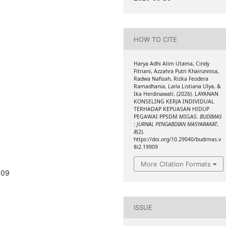
HOW TO CITE
Harya Adhi Alim Utama, Cindy
Fitriani, Azzahra Putri Khairunnisa,
Radwa Nafisah, Rizka Feodera
Ramadhania, Laila Listiana Ulya, &
Ika Herdinawati. (2026). LAYANAN
KONSELING KERJA INDIVIDUAL
TERHADAP KEPUASAN HIDUP
PEGAWAI PPSDM MIGAS.
BUDIMAS
: JURNAL PENGABDIAN MASYARAKAT
,
8
(2).
https://doi.org/10.29040/budimas.v
8i2.19909
More Citation Formats
909
ISSUE