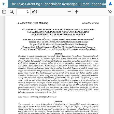
The Kelas Parenting : Pengelolaan Keuangan Rumah Tangga dan Sosialisasi UU Perlindungan Anak Guna Pemenuhan Hak Anak Usia Dini Di Panti Asuhan Payamuba